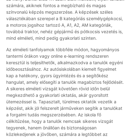
számára, akiknek fontos a megbízható és magas
színvonalú képzés megszerzése. A képzések széles
választékában szerepel a B kategóriás személygépkocsi,
a motoros jogsihoz tartozó A, A1, A2, AM kategóriák,
továbbá traktor, nehéz gépjármű és pótkocsis vezetés is,
mind elméleti, mind pedig gyakorlati szinten.
Az elméleti tanfolyamok többféle módon, hagyományos
tantermi órákon vagy online e-learning rendszeren
keresztül is teljesíthetők, alkalmazkodva a tanulók egyéni
időbeosztásához. Az autósiskolában kiemelt figyelmet
kap a hatékony, gyors ügyintézés és a segítőkész
hangulat, amely elősegíti a tanulók magabiztos fejlődését.
A sikeres elméleti vizsgát követően rövid időn belül
megkezdhető a gyakorlati oktatás, akár gyorsított
ütemezéssel is. Tapasztalt, türelmes oktatók vezetik a
képzést, akik jól felszerelt járműveken segítik a tanulókat
a forgalmi tudás megszerzésében. Az iskola fő
célkitűzése, hogy a tanulók nemcsak sikeres vizsgát
tegyenek, hanem önállóan és biztonságosan
közlekedjenek a jövőben, számára a legtöbbet az