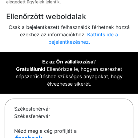
elégedett ügyfelek jelentik.
Ellenőrzött weboldalak
Csak a bejelentkezett felhasználók férhetnek hozzá
ezekhez az információkhoz.
Kattints ide a
bejelentkezéshez.
Ez az Ön vállalkozása
?
Gratulálunk!
Ellenőrizze le, hogyan szerezhet
népszerűsítéshez szükséges anyagokat, hogy
élvezhesse sikerét.
Székesfehérvár
Székesfehérvár
Nézd meg a cég profilját a