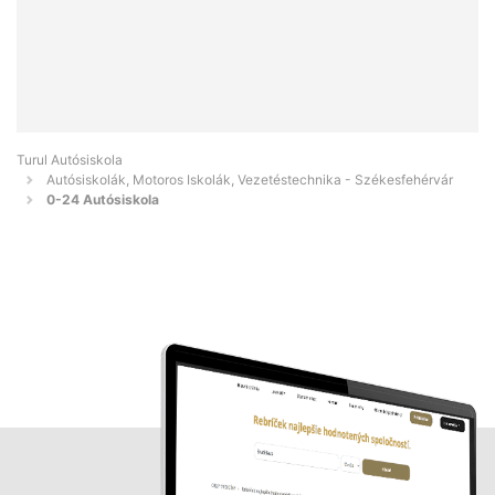
Turul Autósiskola
Autósiskolák, Motoros Iskolák, Vezetéstechnika - Székesfehérvár
0-24 Autósiskola