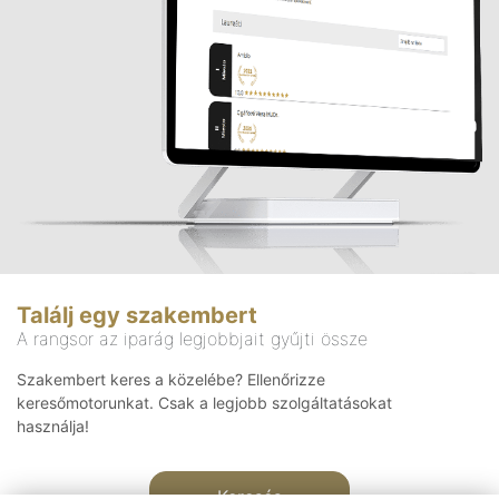
Találj egy szakembert
A rangsor az iparág legjobbjait gyűjti össze
Szakembert keres a közelébe? Ellenőrizze
keresőmotorunkat. Csak a legjobb szolgáltatásokat
használja!
Keresés