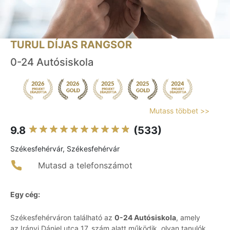
TURUL DÍJAS RANGSOR
0-24 Autósiskola
Mutass többet >>
9.8
(533)
Székesfehérvár, Székesfehérvár
Mutasd a telefonszámot
Egy cég:
Székesfehérváron található az
0-24 Autósiskola
, amely
az Irányi Dániel utca 17. szám alatt működik, olyan tanulók