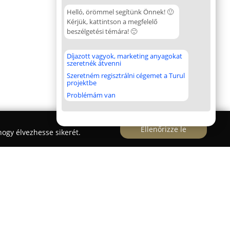
Helló, örömmel segítünk Önnek! 🙂
Kérjük, kattintson a megfelelő
beszélgetési témára! 🙂
Díjazott vagyok, marketing anyagokat
szeretnék átvenni
Szeretném regisztrálni cégemet a Turul
projektbe
Problémám van
Ellenőrizze le
ogy élvezhesse sikerét.