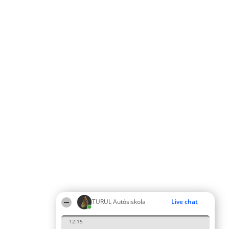
TURUL Autósiskola
Live chat
12:15