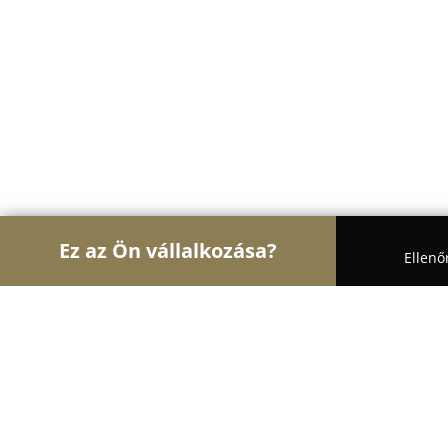
Ez az Ön vállalkozása?
Ellenő
Turul Autósiskola
Autósiskolák, Motoros Iskolák,
Mattyi Gergely szégyenfordulója