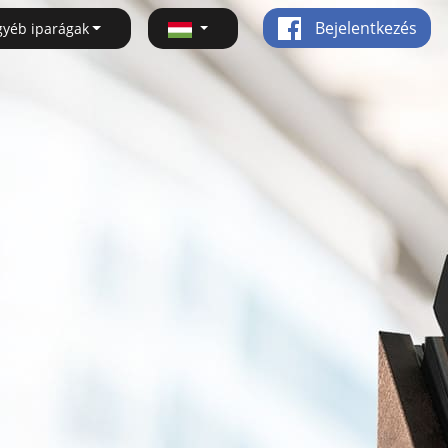
Bejelentkezés
gyéb iparágak