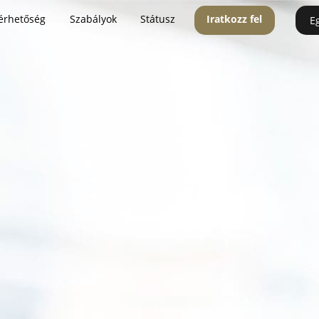
érhetőség
Szabályok
Státusz
Iratkozz fel
E