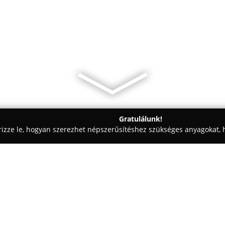
Gratulálunk!
rizze le, hogyan szerezhet népszerűsítéshez szükséges anyagokat, h
 Vezetéstechnika - Baranya
Mattyi Gergely szégyenfordulója