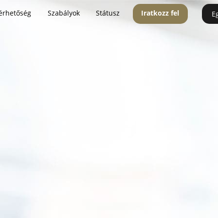
érhetőség
Szabályok
Státusz
Iratkozz fel
E