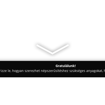
Gratulálunk!
rizze le, hogyan szerezhet népszerűsítéshez szükséges anyagokat, h
, Vezetéstechnika - Veresegyház
Dénes Erika gépjáművezető-sz