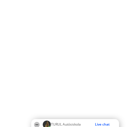
TURUL Autósiskola
Live chat