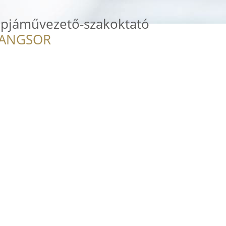
épjáművezető-szakoktató
RANGSOR