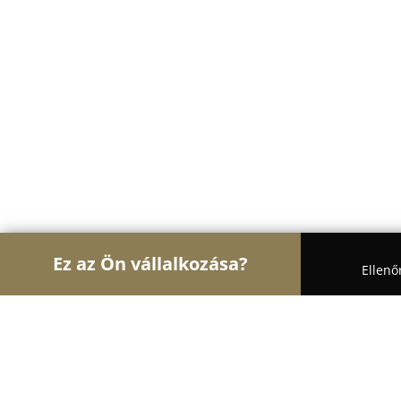
Ez az Ön vállalkozása?
Ellenő
Turul Autósiskola
Autósiskolák, Motoros Iskolák