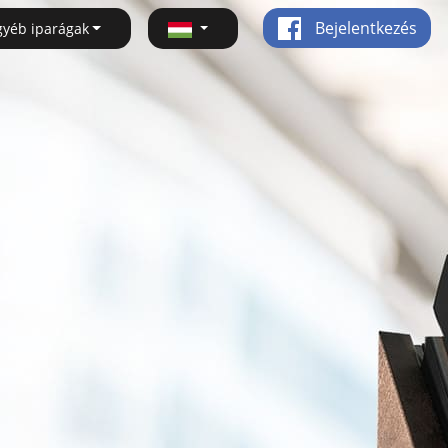
Bejelentkezés
gyéb iparágak