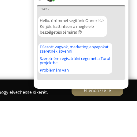
14:12
Helló, örömmel segítünk Önnek! 🙂
Kérjük, kattintson a megfelelő
beszélgetési témára! 🙂
Díjazott vagyok, marketing anyagokat
szeretnék átvenni
Szeretném regisztrálni cégemet a Turul
projektbe
Problémám van
Ellenőrizze le
ogy élvezhesse sikerét.
akoktató