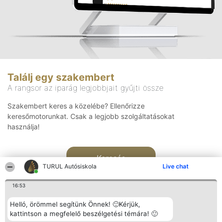
Találj egy szakembert
A rangsor az iparág legjobbjait gyűjti össze
Szakembert keres a közelébe? Ellenőrizze
keresőmotorunkat. Csak a legjobb szolgáltatásokat
használja!
Keresés
TURUL Autósiskola
Live chat
16:53
Helló, örömmel segítünk Önnek! 🙂Kérjük,
kattintson a megfelelő beszélgetési témára! 🙂