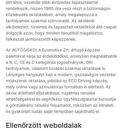
jött létre, vezetője több évtizedes tapasztalattal
rendelkezik, hiszen 1985 óta vesz részt a biztonságos
közlekedés oktatásában, amely megalapozza a
tanfolyamok szakmai színvonalát. Az iskolánál
elkötelezett, türelmes és tapasztalt oktatókból álló csapat
dolgozik azon, hogy minden tanulóból magabiztos,
felkészült járművezetőt képezzenek.
Az AUTÓSISKOLA Ecomotive Zrt. átfogó képzési
palettával várja az érdeklődőket, amelyben megtalálhatók
a B, C, CE és D kategóriás jogosítványok, GKI
tanfolyamok, valamint további szakmai oktatások is.
Lényeges hangsúlyt kap a modern, gazdaságos vezetési
módszerek oktatása, például az ECO Driving képzés,
mely online vagy szimulátoros formában is elérhető. Az
iskola átlátható díjszabással, rugalmas tanulási
lehetőségekkel és segítőkész ügyfélszolgálattal biztosítja
a gördülékeny tanulási folyamatot, miközben az elméleti
és gyakorlati tudás saját tempóban sajátítható el.
Ellenőrzött weboldalak