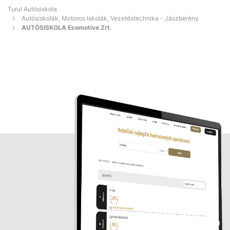
Turul Autósiskola
Autósiskolák, Motoros Iskolák, Vezetéstechnika - Jászberény
AUTÓSISKOLA Ecomotive Zrt.