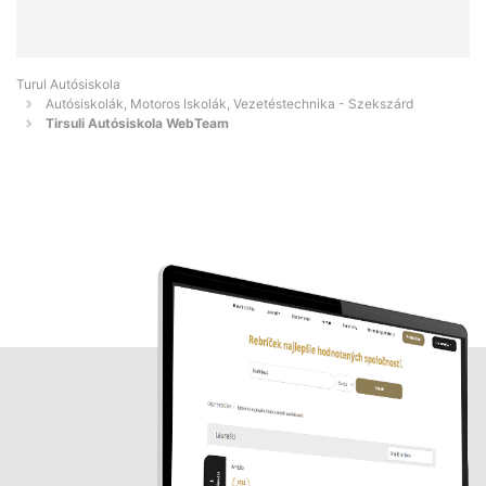
Turul Autósiskola
Autósiskolák, Motoros Iskolák, Vezetéstechnika - Szekszárd
Tirsuli Autósiskola WebTeam