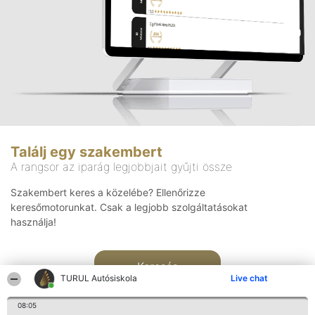
Találj egy szakembert
A rangsor az iparág legjobbjait gyűjti össze
Szakembert keres a közelébe? Ellenőrizze
keresőmotorunkat. Csak a legjobb szolgáltatásokat
használja!
Keresés
TURUL Autósiskola
Live chat
08:05