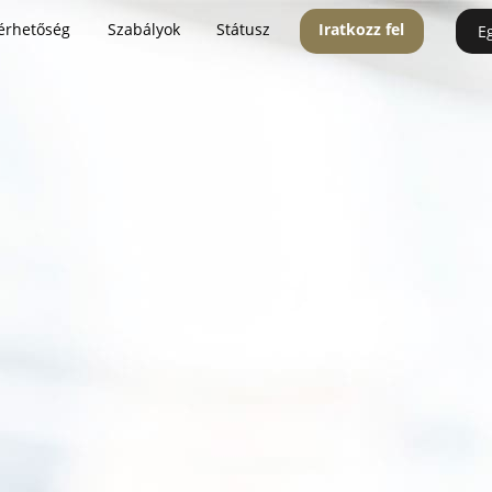
érhetőség
Szabályok
Státusz
Iratkozz fel
E