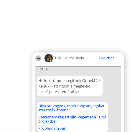
TURUL Autósiskola
Live chat
07:16
Helló, örömmel segítünk Önnek! 🙂
Kérjük, kattintson a megfelelő
beszélgetési témára! 🙂
Díjazott vagyok, marketing anyagokat
szeretnék átvenni
Szeretném regisztrálni cégemet a Turul
projektbe
Problémám van