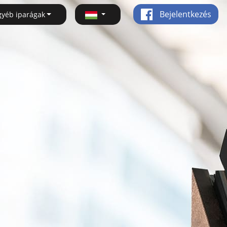
Bejelentkezés
gyéb iparágak