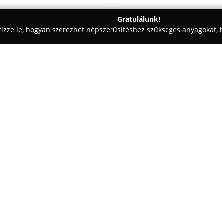
Gratulálunk!
rizze le, hogyan szerezhet népszerűsítéshez szükséges anyagokat, h
 Vezetéstechnika - Vác
FULLDRIVE Autósiskola
Egy cég:
A
FULLDRIVE Autósiskola
Vác 
amely több mint egy évtizedes 
Az autósiskola egyik elsődlege
felelősségteljesen vegyenek ré
Mutass többet >>
fektetve a biztonságos közleked
alatt található.
A FULLDRIVE változatos jogosítv
személygépkocsi (B, B+E), motor