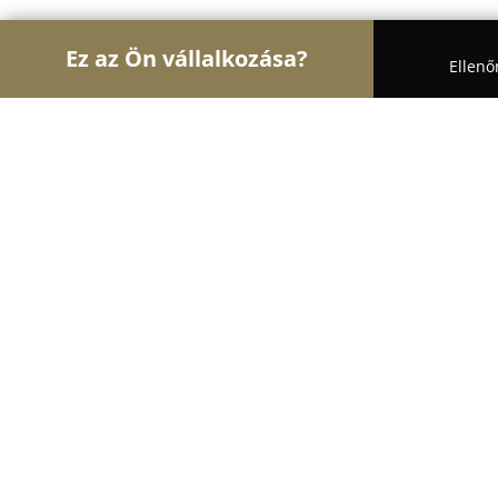
Ez az Ön vállalkozása?
Ellenő
Turul Autósiskola
Autósiskolák, Motoros Iskolák,
FULLDRIVE Autósiskola
9.6
(55)
Vác, Vác
Mutasd a telefonszámot