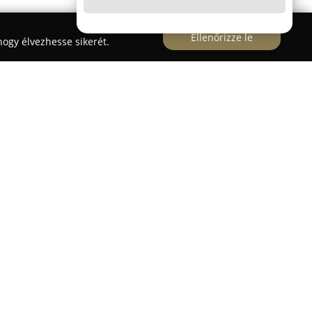
Ellenőrizze le
ogy élvezhesse sikerét.
térségében egy elismert vezetői képző intézmény,
múltra tekint vissza a járművezető-oktatásban.
s törekvése, hogy tanítványai magabiztosan és
szt a közúti forgalomban, kiemelt hangsúlyt
ésre. Váci központjuk a Deákvári fasor 6. szám
ány-kategóriákat kínál, beleértve a
kerékpár (A, AM, A1, A2), teherautó (C, C+E) és