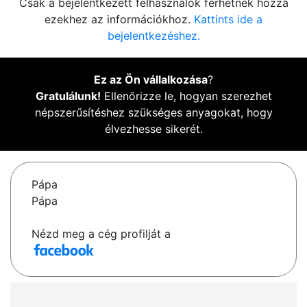
Csak a bejelentkezett felhasználók férhetnek hozzá
ezekhez az információkhoz.
Kattints ide a
bejelentkezéshez.
Ez az Ön vállalkozása
?
Gratulálunk!
Ellenőrizze le, hogyan szerezhet
népszerűsítéshez szükséges anyagokat, hogy
élvezhesse sikerét.
Pápa
Pápa
Nézd meg a cég profilját a