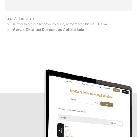
Turul Autósiskola
Autósiskolák, Motoros Iskolák, Vezetéstechnika - Pápa
Aurum Oktatási Központ és Autósiskola