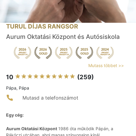
TURUL DÍJAS RANGSOR
Aurum Oktatási Központ és Autósiskola
Mutass többet >>
10
(259)
Pápa, Pápa
Mutasd a telefonszámot
Egy cég:
Aurum Oktatási Központ
1986 óta működik Pápán, a
Rákóczi utcában, ahol magas színvonalon kínál