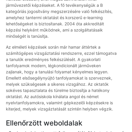
járművezetői képzéseket. A fő tevékenységük a B
kategóriás jogosítvány megszerzésére való felkészítés,
amelyhez tantermi oktatást és korszerű e-learning
lehetőségeket is biztosítanak. 2004 óta akkreditált
képzési helyként működnek, ami a szolgáltatásaik
minőségét is tanúsítja.
Az elméleti képzések során már hamar áttértek a
számítógépes vizsgáztatási rendszerre, ezzel támogatva
a tanulók eredményes felkészülését. A gyakorlati
tanfolyamok modern, légkondicionált járműveken
zajlanak, hogy a tanulási folyamat kényelmes legyen.
Emellett elsősegélynyújtó tanfolyamokat is szerveznek,
melyek szükségesek a sikeres vizsgához. Az oktatók
sokéves tapasztalata és türelme biztosítja a hatékony
oktatást. Az autósiskola kínálata angol és német
nyelvtanfolyamokra, valamint gépkezelői képzésekre is
kiterjed, melyek vizsgáztatását szintén helyben végzik.
Ellenőrzött weboldalak