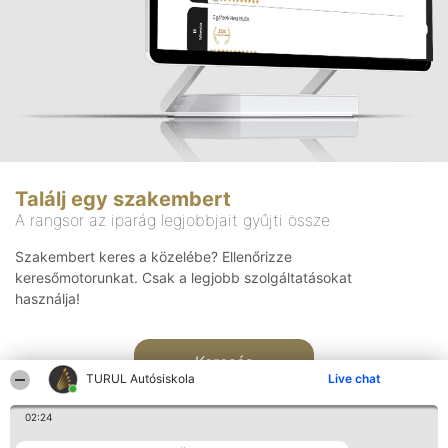
Találj egy szakembert
A rangsor az iparág legjobbjait gyűjti össze
Szakembert keres a közelébe? Ellenőrizze
keresőmotorunkat. Csak a legjobb szolgáltatásokat
használja!
Keresés
TURUL Autósiskola
Live chat
02:24