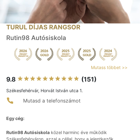
TURUL DÍJAS RANGSOR
Rutin98 Autósiskola
Mutass többet >>
9.8
(151)
Székesfehérvár, Horvát István utca 1.
Mutasd a telefonszámot
Egy cég:
Rutin98 Autósiskola
közel harminc éve működik
Székesfehérváron, azzal a céllal, hogy a jelentkezők