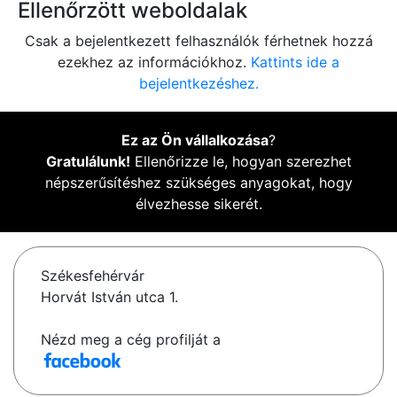
Ellenőrzött weboldalak
Csak a bejelentkezett felhasználók férhetnek hozzá
ezekhez az információkhoz.
Kattints ide a
bejelentkezéshez.
Ez az Ön vállalkozása
?
Gratulálunk!
Ellenőrizze le, hogyan szerezhet
népszerűsítéshez szükséges anyagokat, hogy
élvezhesse sikerét.
Székesfehérvár
Horvát István utca 1.
Nézd meg a cég profilját a