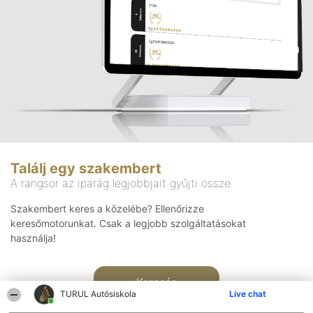
Találj egy szakembert
A rangsor az iparág legjobbjait gyűjti össze
Szakembert keres a közelébe? Ellenőrizze
keresőmotorunkat. Csak a legjobb szolgáltatásokat
használja!
Keresés
TURUL Autósiskola
Live chat