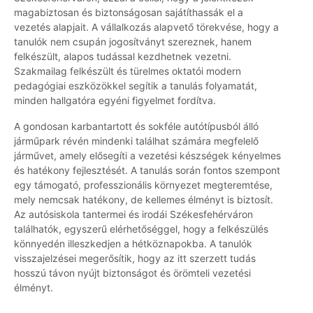
magabiztosan és biztonságosan sajátíthassák el a
vezetés alapjait. A vállalkozás alapvető törekvése, hogy a
tanulók nem csupán jogosítványt szereznek, hanem
felkészült, alapos tudással kezdhetnek vezetni.
Szakmailag felkészült és türelmes oktatói modern
pedagógiai eszközökkel segítik a tanulás folyamatát,
minden hallgatóra egyéni figyelmet fordítva.
A gondosan karbantartott és sokféle autótípusból álló
járműpark révén mindenki találhat számára megfelelő
járművet, amely elősegíti a vezetési készségek kényelmes
és hatékony fejlesztését. A tanulás során fontos szempont
egy támogató, professzionális környezet megteremtése,
mely nemcsak hatékony, de kellemes élményt is biztosít.
Az autósiskola tantermei és irodái Székesfehérváron
találhatók, egyszerű elérhetőséggel, hogy a felkészülés
könnyedén illeszkedjen a hétköznapokba. A tanulók
visszajelzései megerősítik, hogy az itt szerzett tudás
hosszú távon nyújt biztonságot és örömteli vezetési
élményt.