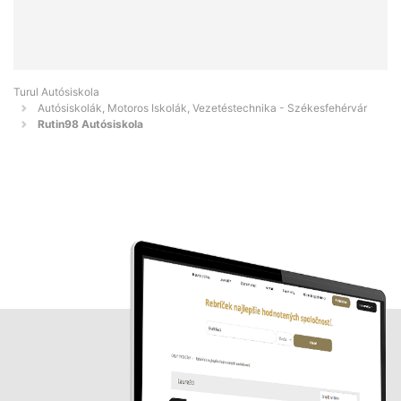
Turul Autósiskola
Autósiskolák, Motoros Iskolák, Vezetéstechnika - Székesfehérvár
Rutin98 Autósiskola