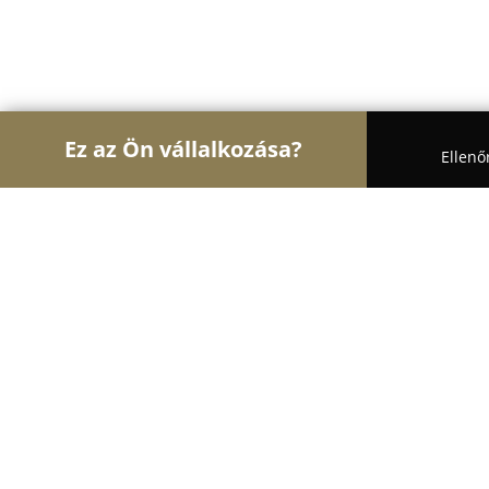
Ez az Ön vállalkozása?
Ellenő
Turul Autósiskola
Autósiskolák, Motoros Iskolák
Hambalkó Autósiskola Kft.