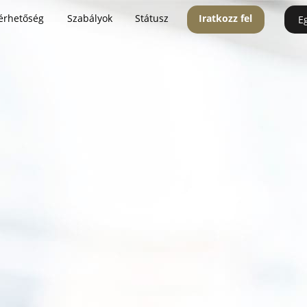
érhetőség
Szabályok
Státusz
Iratkozz fel
E