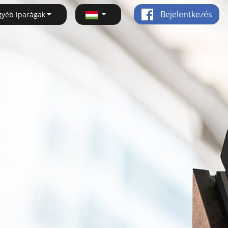
Bejelentkezés
gyéb iparágak