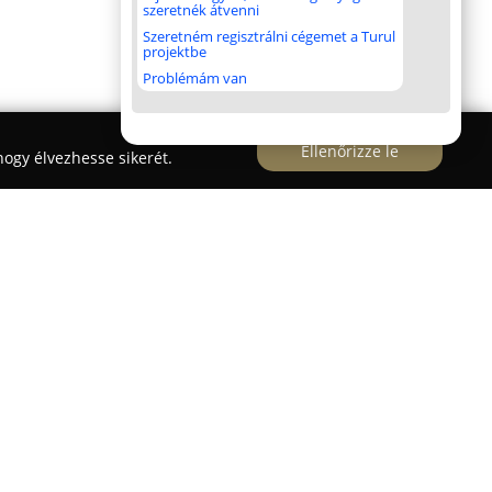
szeretnék átvenni
Szeretném regisztrálni cégemet a Turul
projektbe
Problémám van
Ellenőrizze le
ogy élvezhesse sikerét.
a Kft.
Dunaföldváron és Dunaújvárosban várja
űvezetés iránt, és változatos képzési
Az autósiskola szinte valamennyi
osítványszerzési opciókat, beleértve a
2), a személygépkocsikat (B), nehézpótkocsit