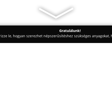
Gratulálunk!
rizze le, hogyan szerezhet népszerűsítéshez szükséges anyagokat, h
, Vezetéstechnika - Dunaföldvár
Hambalkó Autósiskola Kft.
Egy cég:
Hambalkó és Társa Autósiskol
azokat, akik érdeklődnek a járm
lehetőségeket nyújt számukra. 
gépjárműkategóriában kínál jog
Mutass többet >>
motorkerékpárokat (A, AM, A1, A