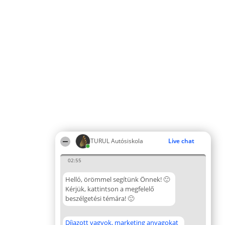
TURUL Autósiskola
Live chat
02:55
Helló, örömmel segítünk Önnek! 🙂
Kérjük, kattintson a megfelelő
beszélgetési témára! 🙂
Díjazott vagyok, marketing anyagokat