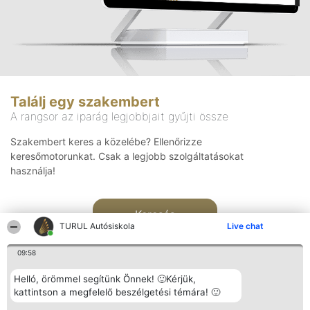
Találj egy szakembert
A rangsor az iparág legjobbjait gyűjti össze
Szakembert keres a közelébe? Ellenőrizze
keresőmotorunkat. Csak a legjobb szolgáltatásokat
használja!
Keresés
TURUL Autósiskola
Live chat
09:58
Helló, örömmel segítünk Önnek! 🙂Kérjük,
kattintson a megfelelő beszélgetési témára! 🙂