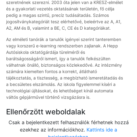
szeretnének szerezni. 2003 óta jelen van a KRESZ-elmélet
és a gyakorlati vezetés oktatásának területén, fő célja
pedig a magas szintű, precíz tudásátadás. Számos
jogosítványkategóriát tesz elérhetővé, beleértve az A, A1,
A2, AM és B, valamint a BE, C, CE és D kategóriákat.
Az elméleti tanórák a tanulók igényei szerint tanteremben
vagy korszerű e-learning rendszerben zajlanak. A Hepp
Autósiskola oktatógárdája türelméről és
barátságosságáról ismert, így a tanulók felkészülten
válhatnak önálló, biztonságos közlekedővé. Az intézmény
számára kiemelten fontos a korrekt, átlátható
tájékoztatás, a tisztesség, a megbízható ismeretátadás és
a becsületes elszámolás. Az iskola figyelemmel kíséri a
technológiai újításokat, és lehetőséget kínál automata
váltós gépjárművel történő vizsgázásra is.
Ellenőrzött weboldalak
Csak a bejelentkezett felhasználók férhetnek hozzá
ezekhez az információkhoz.
Kattints ide a