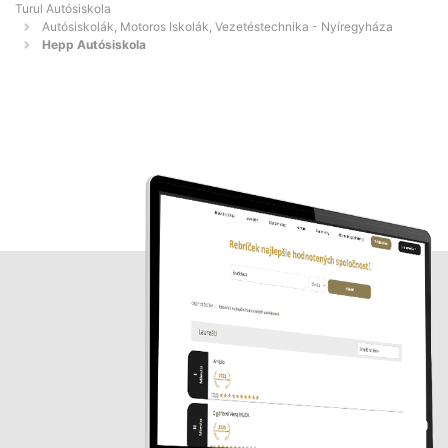
Turul Autósiskola
Autósiskolák, Motoros Iskolák, Vezetéstechnika - Nyíregyháza
Hepp Autósiskola