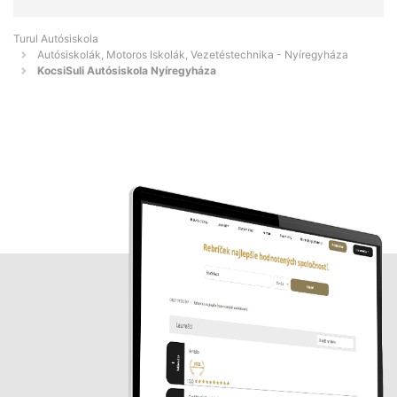
Turul Autósiskola
Autósiskolák, Motoros Iskolák, Vezetéstechnika - Nyíregyháza
KocsiSuli Autósiskola Nyíregyháza