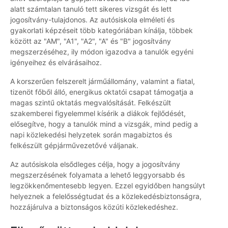
alatt számtalan tanuló tett sikeres vizsgát és lett
jogosítvány-tulajdonos. Az autósiskola elméleti és
gyakorlati képzéseit több kategóriában kínálja, többek
között az "AM", "A1", "A2", "A" és "B" jogosítvány
megszerzéséhez, ily módon igazodva a tanulók egyéni
igényeihez és elvárásaihoz.
A korszerűen felszerelt járműállomány, valamint a fiatal,
tizenöt főből álló, energikus oktatói csapat támogatja a
magas szintű oktatás megvalósítását. Felkészült
szakemberei figyelemmel kísérik a diákok fejlődését,
elősegítve, hogy a tanulók mind a vizsgák, mind pedig a
napi közlekedési helyzetek során magabiztos és
felkészült gépjárművezetővé váljanak.
Az autósiskola elsődleges célja, hogy a jogosítvány
megszerzésének folyamata a lehető leggyorsabb és
legzökkenőmentesebb legyen. Ezzel egyidőben hangsúlyt
helyeznek a felelősségtudat és a közlekedésbiztonságra,
hozzájárulva a biztonságos közúti közlekedéshez.