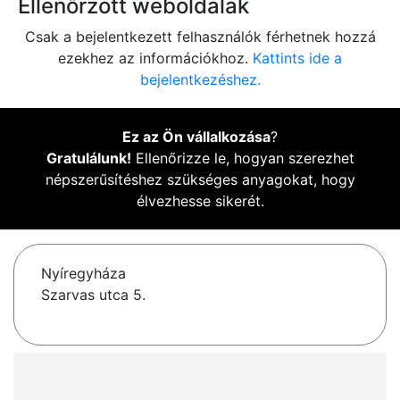
Ellenőrzött weboldalak
Csak a bejelentkezett felhasználók férhetnek hozzá
ezekhez az információkhoz.
Kattints ide a
bejelentkezéshez.
Ez az Ön vállalkozása
?
Gratulálunk!
Ellenőrizze le, hogyan szerezhet
népszerűsítéshez szükséges anyagokat, hogy
élvezhesse sikerét.
Nyíregyháza
Szarvas utca 5.