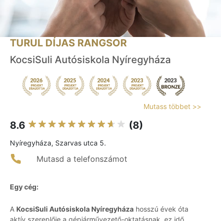
TURUL DÍJAS RANGSOR
KocsiSuli Autósiskola Nyíregyháza
Mutass többet >>
8.6
(8)
Nyíregyháza, Szarvas utca 5.
Mutasd a telefonszámot
Egy cég:
A
KocsiSuli Autósiskola Nyíregyháza
hosszú évek óta
aktív szereplője a gépjárművezető-oktatásnak, ez idő