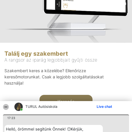
Találj egy szakembert
A rangsor az iparág legjobbjait gyűjti össze
Szakembert keres a közelébe? Ellenőrizze
keresőmotorunkat. Csak a legjobb szolgáltatásokat
használja!
Keresés
TURUL Autósiskola
Live chat
17:23
Helló, örömmel segítünk Önnek! 🙂Kérjük,