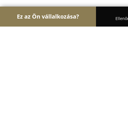
Ez az Ön vállalkozása?
Ellenő
Turul Autósiskola
Autósiskolák, Motoros Iskolák,
HORVÁTH TANODA KFT.
9.5
(64)
Győr, Bisinger József stny. 10
Mutasd a telefonszámot