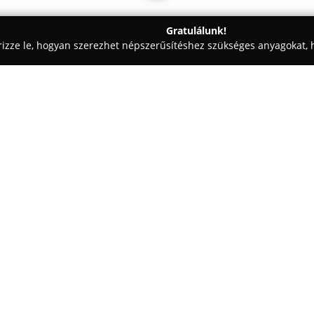
Gratulálunk!
rizze le, hogyan szerezhet népszerűsítéshez szükséges anyagokat, h
 Vezetéstechnika - Győr
HORVÁTH TANODA KFT.
Egy cég:
Horváth Tanoda Kft.
Győr közpo
járművezetői képzéseket, kieme
vállalat célja, hogy a tanulók 
fejlesztésekhez jussanak. Az au
korszerű oktató szimulátorával
szaktanfolyamon résztvevők szá
viszonyokat gyakoroljanak.
A társaság már 2010 óta rendel