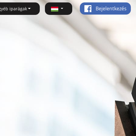
Bejelentkezés
gyéb iparágak