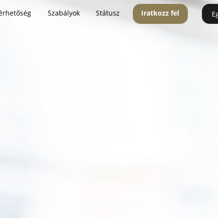
érhetőség
Szabályok
Státusz
Iratkozz fel
E