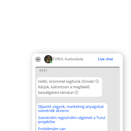
TURUL Autósiskola
Live chat
03:51
Helló, örömmel segítünk Önnek! 🙂
Kérjük, kattintson a megfelelő
beszélgetési témára! 🙂
Díjazott vagyok, marketing anyagokat
szeretnék átvenni
Szeretném regisztrálni cégemet a Turul
projektbe
Problémám van