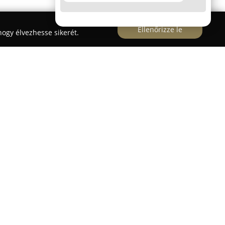
Ellenőrizze le
ogy élvezhesse sikerét.
ntjában, a Bisinger sétány 10. alatt nyújt átfogó
lkedő színvonalú oktatással a fókuszban. A
mindig naprakész ismeretekhez és új
tósiskola országosan is kiemelkedik egyedülálló,
, amely lehetőséget teremt a buszvezetői
mára, hogy változatos út- és időjárási
kezik országos vizsgaszervezési engedéllyel, ami