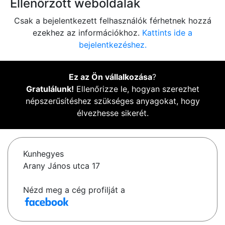
Ellenőrzött weboldalak
Csak a bejelentkezett felhasználók férhetnek hozzá
ezekhez az információkhoz.
Kattints ide a
bejelentkezéshez.
Ez az Ön vállalkozása
?
Gratulálunk!
Ellenőrizze le, hogyan szerezhet
népszerűsítéshez szükséges anyagokat, hogy
élvezhesse sikerét.
Kunhegyes
Arany János utca 17
Nézd meg a cég profilját a