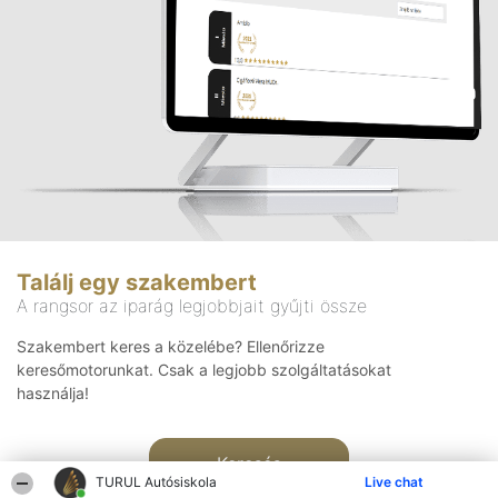
Találj egy szakembert
A rangsor az iparág legjobbjait gyűjti össze
Szakembert keres a közelébe? Ellenőrizze
keresőmotorunkat. Csak a legjobb szolgáltatásokat
használja!
Keresés
TURUL Autósiskola
Live chat