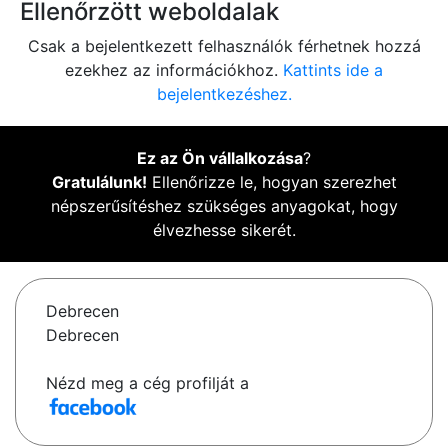
Ellenőrzött weboldalak
Csak a bejelentkezett felhasználók férhetnek hozzá
ezekhez az információkhoz.
Kattints ide a
bejelentkezéshez.
Ez az Ön vállalkozása
?
Gratulálunk!
Ellenőrizze le, hogyan szerezhet
népszerűsítéshez szükséges anyagokat, hogy
élvezhesse sikerét.
Debrecen
Debrecen
Nézd meg a cég profilját a