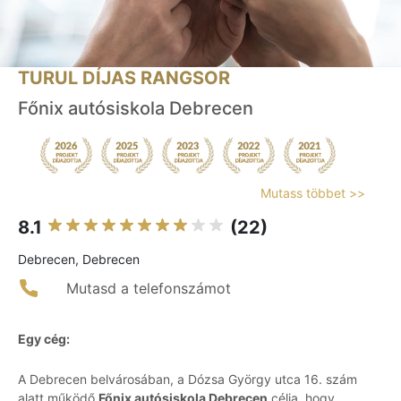
TURUL DÍJAS RANGSOR
Főnix autósiskola Debrecen
Mutass többet >>
8.1
(22)
Debrecen, Debrecen
Mutasd a telefonszámot
Egy cég:
A Debrecen belvárosában, a Dózsa György utca 16. szám
alatt működő
Főnix autósiskola Debrecen
célja, hogy