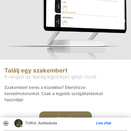
Találj egy szakembert
A rangsor az iparág legjobbjait gyűjti össze
Szakembert keres a közelébe? Ellenőrizze
keresőmotorunkat. Csak a legjobb szolgáltatásokat
használja!
Keresés
TURUL Autósiskola
Live chat