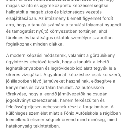
magas szintű és ügyfélközpontú képzéssel segítse
hallgatóit a magabiztos és biztonságos vezetés
elsajátításában. Az intézmény kiemelt figyelmet fordít
arra, hogy a tanulók számára a tanulási folyamat nyugodt
és támogatást nyújtó környezetben történjen, ahol
türelmes és barátságos oktatók személyre szabottan
foglalkoznak minden diákkal.
A modern képzési módszerek, valamint a gördülékeny
ügyintézés lehetővé teszik, hogy a tanulók a lehető
leghatékonyabban és legrövidebb idő alatt tegyék le a
sikeres vizsgákat. A gyakorlati képzéshez csak korszerű,
jó állapotban lévő járműveket használnak, elősegítve a
kényelmes és zavartalan tanulást. Az autósiskola
törekvése, hogy a leendő járművezetők ne csupán
jogosítványt szerezzenek, hanem felkészülten és
felelősségteljesen vehessenek részt a forgalomban. A
különleges szemlélet miatt a Főnix Autósiskola a régióban
kiemelkedő elismertségnek örvend mind minőség, mind
hatékonyság tekintetében.