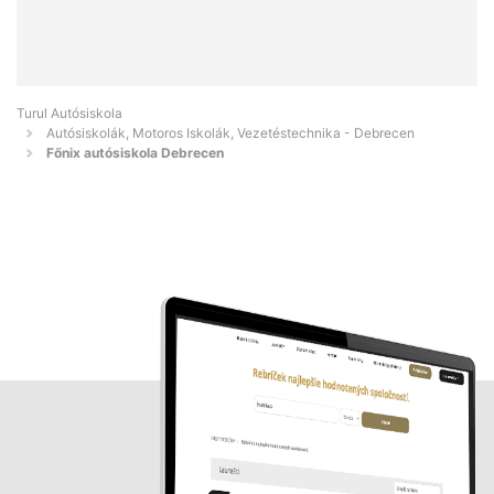
Turul Autósiskola
Autósiskolák, Motoros Iskolák, Vezetéstechnika - Debrecen
Főnix autósiskola Debrecen