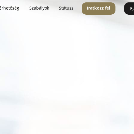
érhetőség
Szabályok
Státusz
Iratkozz fel
E