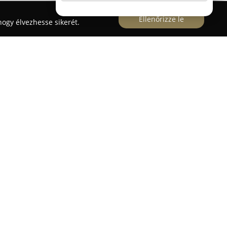
Ellenőrizze le
ogy élvezhesse sikerét.
sában, az Árpád út 51/A szám alatt működik, és
 akik szeretnének jogosítványt szerezni. Az
zése, hogy a tanulók magabiztosan és a
ítható tudással rendelkezzenek a közlekedés
oktatói csapattal dolgozik, melynek tagjai között
pasztalattal rendelkező oktatók, valamint
enyző is megtalálható, ezzel biztosítva a magas
atás jól felszerelt és modern tanteremben