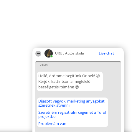
TURUL Autósiskola
Live chat
08:34
Helló, örömmel segítünk Önnek! 🙂
Kérjük, kattintson a megfelelő
beszélgetési témára! 🙂
Díjazott vagyok, marketing anyagokat
szeretnék átvenni
Szeretném regisztrálni cégemet a Turul
projektbe
Problémám van