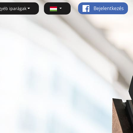
Bejelentkezés
gyéb iparágak