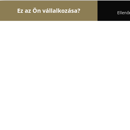
Ez az Ön vállalkozása?
Ellenő
Turul Autósiskola
Autósiskolák, Motoros Iskolák,
VIP CAR Autósiskola
10
(41)
Győr, Gyor
Mutasd a telefonszámot