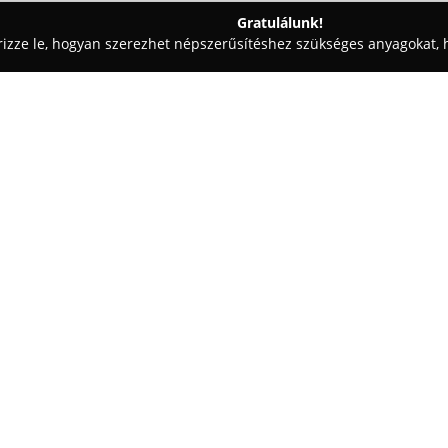
Gratulálunk!
rizze le, hogyan szerezhet népszerűsítéshez szükséges anyagokat, h
 Vezetéstechnika - Győr
VIP CAR Autósiskola
Egy cég:
VIP CAR Autósiskola
Győr váro
azok számára kínál lehetőséget,
autósiskola elsődleges célkitű
mindennapi életben is hasznos
Mutass többet >>
terén.
A tanintézmény professzionális 
több mint húsz éves szakmai ta
közlekedési rendőr és autóvers
szintű képzést. Az elméleti okt