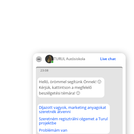
TURUL Autósiskola
Live chat
23:08
Helló, örömmel segítünk Önnek! 🙂
Kérjük, kattintson a megfelelő
beszélgetési témára! 🙂
Díjazott vagyok, marketing anyagokat
szeretnék átvenni
Szeretném regisztrálni cégemet a Turul
projektbe
Problémám van