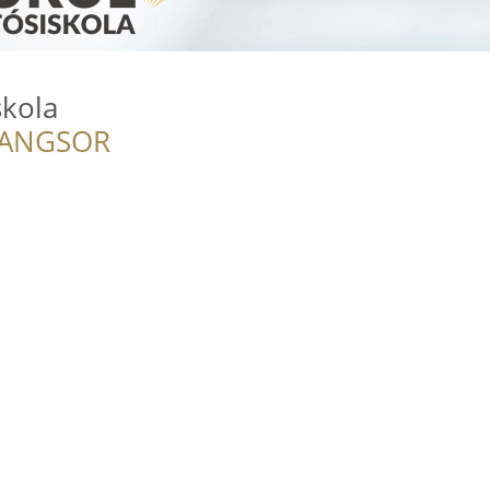
skola
RANGSOR