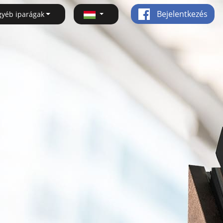
Bejelentkezés
gyéb iparágak