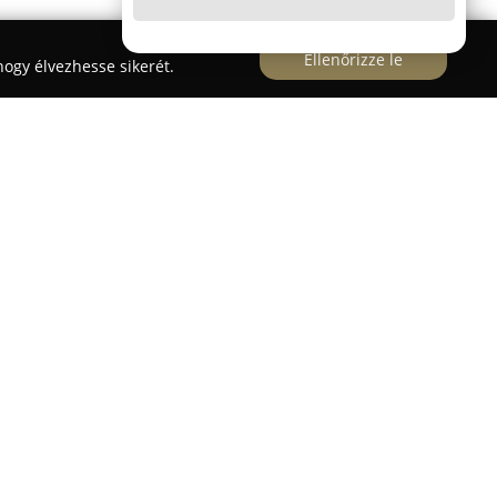
Ellenőrizze le
ogy élvezhesse sikerét.
újt vezetői képzéseket Tata városában,
 között B, AM, A, A1 és A1 B-vel jogosítványokra,
. Az intézmény célkitűzése, hogy diákjai gyorsan
 a vezetői engedély megszerzésére, igyekezve
 egyéni időbeosztásokhoz.
kondicionált tantermekben zajlik, ahol laptopok,
programok támogatják a felkészülést, ami
tti sikeres elméleti vizsgaarányhoz. A gyakorlati