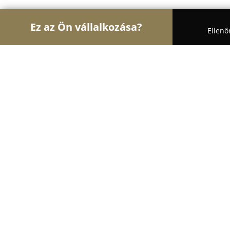
Ez az Ön vállalkozása?
Ellenő
Turul Autósiskola
Autósiskolák, Motoros Iskolák,
KADÉT Autós Iskola
8.9
(23)
Tata, Tata
Mutasd a telefonszámot