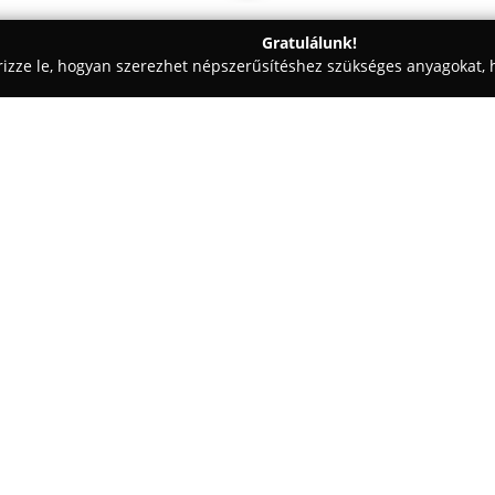
Gratulálunk!
rizze le, hogyan szerezhet népszerűsítéshez szükséges anyagokat, h
 Vezetéstechnika - Tata
KADÉT Autós Iskola
Egy cég:
KADÉT Autósiskola
2002 óta ny
különböző kategóriákban, többek
folyamatos tanfolyamindítással
és alaposan készülhessenek fel
Mutass többet >>
minél jobban alkalmazkodni az
Az elméleti oktatás modern, lég
projektorok és korszerű oktató
hozzájárul a magas, 80-90% közö