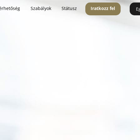
érhetőség
Szabályok
Státusz
Iratkozz fel
E