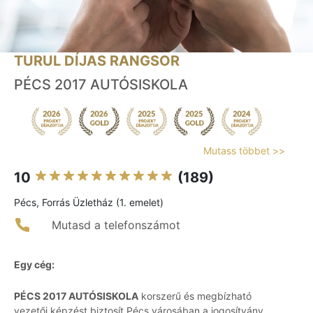
TURUL DÍJAS RANGSOR
PÉCS 2017 AUTÓSISKOLA
Mutass többet >>
10
(189)
Pécs, Forrás Üzletház (1. emelet)
Mutasd a telefonszámot
Egy cég:
PÉCS 2017 AUTÓSISKOLA
korszerű és megbízható
vezetői képzést biztosít Pécs városában a jogosítvány