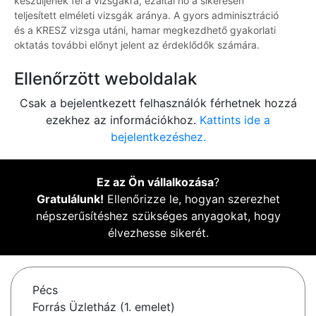
készüljenek fel a vizsgákra, ezáltal nő a sikeresen
teljesített elméleti vizsgák aránya. A gyors adminisztráció
és a KRESZ vizsga utáni, hamar megkezdhető gyakorlati
oktatás további előnyt jelent az érdeklődők számára.
Ellenőrzött weboldalak
Csak a bejelentkezett felhasználók férhetnek hozzá
ezekhez az információkhoz.
Kattints ide a
bejelentkezéshez.
Ez az Ön vállalkozása
?
Gratulálunk!
Ellenőrizze le, hogyan szerezhet
népszerűsítéshez szükséges anyagokat, hogy
élvezhesse sikerét.
Pécs
Forrás Üzletház (1. emelet)