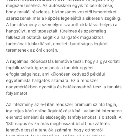
megszerzéséhez. Az autósiskola egyik fő célkitűzése,
hogy tanulói részletes, biztonságos vezetői ismereteket
szerezzenek már a képzés legelejétől a sikeres vizsgákig.
A tanintézmény a személyre szabott oktatásra helyezi a
hangsúlyt, ahol tapasztalt, türelmes és szakmailag
felkészült oktatók segítik a hallgatók magabiztos
tudásának kialakítását, emellett barátságos légkört
teremtenek az órák során.
A rugalmas időbeosztás lehetővé teszi, hogy a gyakorlati
foglalkozások igazodjanak a tanulók egyéni
elfoglaltságaihoz, ami különösen kedvező például
egyetemista hallgatók számára. Ez a rendszer
nagymértékben gyorsítja és hatékonyabbá teszi a tanulási
folyamatot.
Az intézmény az e-Titán rendszer prémium szintű tagja,
így teljes körű online ügyintézést kínál, valamint interneten
elérhető elméleti és elsősegély tanfolyamokat is biztosít. A
180 napos és 75 órás meghosszabbított hozzáférés
lehetővé teszi a tanulók számára, hogy otthonról