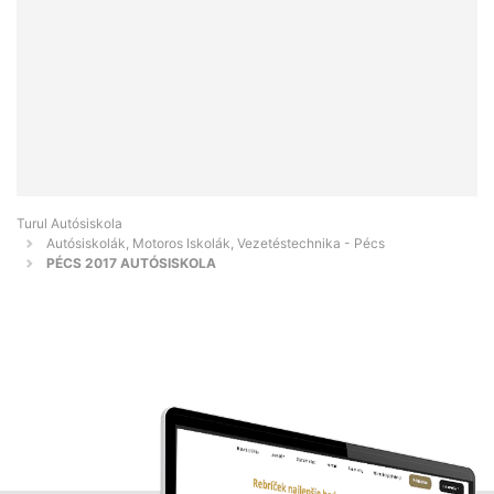
Turul Autósiskola
Autósiskolák, Motoros Iskolák, Vezetéstechnika - Pécs
PÉCS 2017 AUTÓSISKOLA