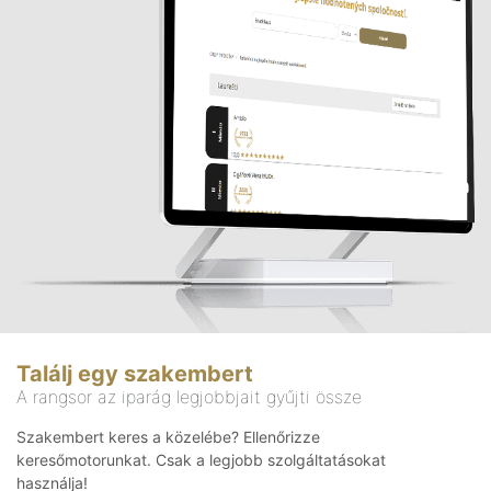
Találj egy szakembert
A rangsor az iparág legjobbjait gyűjti össze
Szakembert keres a közelébe? Ellenőrizze
keresőmotorunkat. Csak a legjobb szolgáltatásokat
használja!