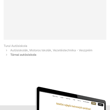
Turul Autósiskola
Autósiskolák, Motoros Iskolák, Vezetéstechnika - Veszprém
Tárnai autósiskola