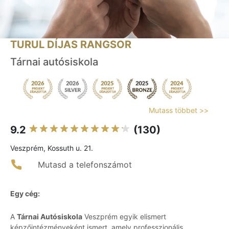
TURUL DÍJAS RANGSOR
Tárnai autósiskola
Mutass többet >>
9.2
(130)
Veszprém, Kossuth u. 21.
Mutasd a telefonszámot
Egy cég:
A
Tárnai Autósiskola
Veszprém egyik elismert
képzőintézményeként ismert, amely professzionális