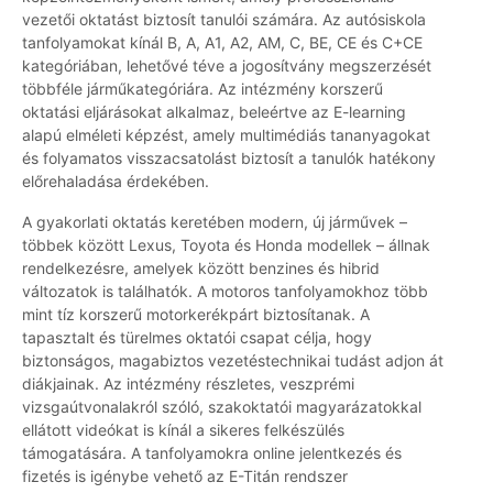
vezetői oktatást biztosít tanulói számára. Az autósiskola
tanfolyamokat kínál B, A, A1, A2, AM, C, BE, CE és C+CE
kategóriában, lehetővé téve a jogosítvány megszerzését
többféle járműkategóriára. Az intézmény korszerű
oktatási eljárásokat alkalmaz, beleértve az E-learning
alapú elméleti képzést, amely multimédiás tananyagokat
és folyamatos visszacsatolást biztosít a tanulók hatékony
előrehaladása érdekében.
A gyakorlati oktatás keretében modern, új járművek –
többek között Lexus, Toyota és Honda modellek – állnak
rendelkezésre, amelyek között benzines és hibrid
változatok is találhatók. A motoros tanfolyamokhoz több
mint tíz korszerű motorkerékpárt biztosítanak. A
tapasztalt és türelmes oktatói csapat célja, hogy
biztonságos, magabiztos vezetéstechnikai tudást adjon át
diákjainak. Az intézmény részletes, veszprémi
vizsgaútvonalakról szóló, szakoktatói magyarázatokkal
ellátott videókat is kínál a sikeres felkészülés
támogatására. A tanfolyamokra online jelentkezés és
fizetés is igénybe vehető az E-Titán rendszer