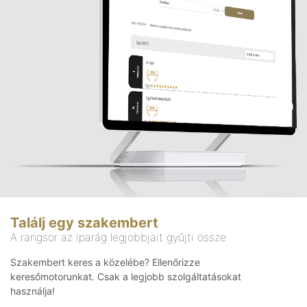
Találj egy szakembert
A rangsor az iparág legjobbjait gyűjti össze
Szakembert keres a közelébe? Ellenőrizze
keresőmotorunkat. Csak a legjobb szolgáltatásokat
használja!