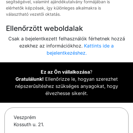
segítségével, valamint ajándékutalvány formájában is
elérhetők képzések, így különleges alkalmakra is
választható vezetői oktatás.
Ellenőrzött weboldalak
Csak a bejelentkezett felhasználók férhetnek hozzá
ezekhez az információkhoz.
Kattints ide a
bejelentkezéshez.
Ez az Ön vállalkozása
?
Gratulálunk!
Ellenőrizze le, hogyan szerezhet
népszerűsítéshez szükséges anyagokat, hogy
élvezhesse sikerét.
Veszprém
Kossuth u. 21.