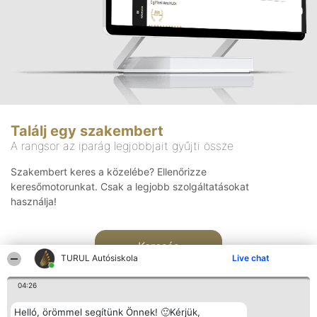
Találj egy szakembert
A rangsor az iparág legjobbjait gyűjti össze
Szakembert keres a közelébe? Ellenőrizze
keresőmotorunkat. Csak a legjobb szolgáltatásokat
használja!
Keresés
TURUL Autósiskola
Live chat
04:26
Helló, örömmel segítünk Önnek! 🙂Kérjük,