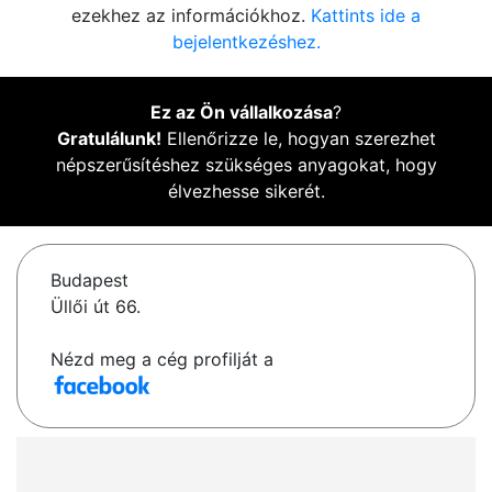
ezekhez az információkhoz.
Kattints ide a
bejelentkezéshez.
Ez az Ön vállalkozása
?
Gratulálunk!
Ellenőrizze le, hogyan szerezhet
népszerűsítéshez szükséges anyagokat, hogy
élvezhesse sikerét.
Budapest
Üllői út 66.
Nézd meg a cég profilját a