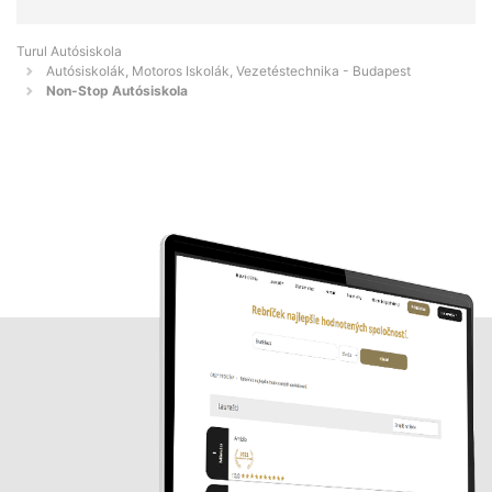
Turul Autósiskola
Autósiskolák, Motoros Iskolák, Vezetéstechnika - Budapest
Non-Stop Autósiskola