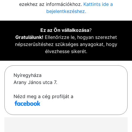
ezekhez az információkhoz.
Kattints ide a
bejelentkezéshez.
Ez az Ön vállalkozása
?
Gratulálunk!
Ellenőrizze le, hogyan szerezhet
népszerűsítéshez szükséges anyagokat, hogy
élvezhesse sikerét.
Nyíregyháza
Arany János utca 7.
Nézd meg a cég profilját a