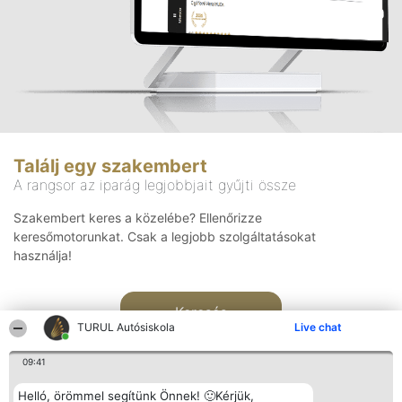
Találj egy szakembert
A rangsor az iparág legjobbjait gyűjti össze
Szakembert keres a közelébe? Ellenőrizze
keresőmotorunkat. Csak a legjobb szolgáltatásokat
használja!
Keresés
TURUL Autósiskola
Live chat
09:41
Helló, örömmel segítünk Önnek! 🙂Kérjük,