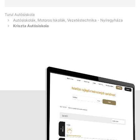
Turul Autósiskola
Autósiskolák, Motoros Iskolák, Vezetéstechnika - Nyíregyháza
Kriszta Autósiskola