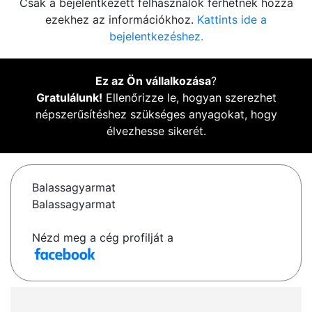
Csak a bejelentkezett felhasználók férhetnek hozzá
ezekhez az információkhoz.
Kattints ide a
bejelentkezéshez.
Ez az Ön vállalkozása
?
Gratulálunk!
Ellenőrizze le, hogyan szerezhet
népszerűsítéshez szükséges anyagokat, hogy
élvezhesse sikerét.
Balassagyarmat
Balassagyarmat
Nézd meg a cég profilját a