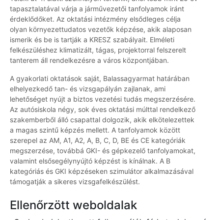
tapasztalatával várja a járművezetői tanfolyamok iránt
érdeklődőket. Az oktatási intézmény elsődleges célja
olyan környezettudatos vezetők képzése, akik alaposan
ismerik és be is tartják a KRESZ szabályait. Elméleti
felkészüléshez klimatizált, tágas, projektorral felszerelt
tanterem áll rendelkezésre a város központjában.
A gyakorlati oktatások saját, Balassagyarmat határában
elhelyezkedő tan- és vizsgapályán zajlanak, ami
lehetőséget nyújt a biztos vezetési tudás megszerzésére.
Az autósiskola négy, sok éves oktatási múlttal rendelkező
szakemberből álló csapattal dolgozik, akik elkötelezettek
a magas szintű képzés mellett. A tanfolyamok között
szerepel az AM, A1, A2, A, B, C, D, BE és CE kategóriák
megszerzése, továbbá GKI- és gépkezelő tanfolyamokat,
valamint elsősegélynyújtó képzést is kínálnak. A B
kategóriás és GKI képzéseken szimulátor alkalmazásával
támogatják a sikeres vizsgafelkészülést.
Ellenőrzött weboldalak