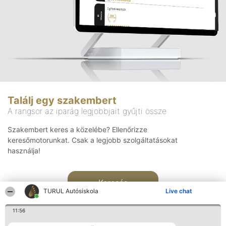
Találj egy szakembert
A rangsor az iparág legjobbjait gyűjti össze
Szakembert keres a közelébe? Ellenőrizze
keresőmotorunkat. Csak a legjobb szolgáltatásokat
használja!
Keresés
TURUL Autósiskola
Live chat
11:56