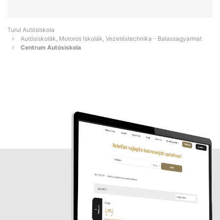
Turul Autósiskola
Autósiskolák, Motoros Iskolák, Vezetéstechnika - Balassagyarmat
Centrum Autósiskola