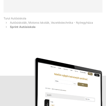
Turul Autósiskola
Autósiskolák, Motoros Iskolák, Vezetéstechnika - Nyíregyháza
Sprint Autósiskola