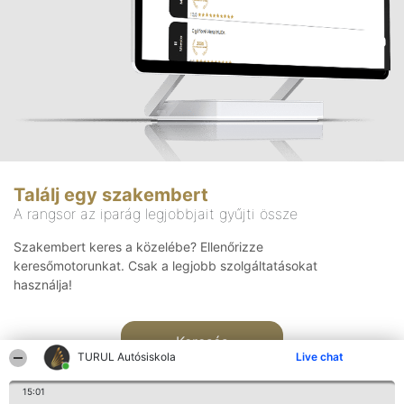
Találj egy szakembert
A rangsor az iparág legjobbjait gyűjti össze
Szakembert keres a közelébe? Ellenőrizze
keresőmotorunkat. Csak a legjobb szolgáltatásokat
használja!
Keresés
TURUL Autósiskola
Live chat
15:01