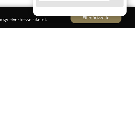
Ellenőrizze le
ogy élvezhesse sikerét.
évek óta kiemelkedő színvonalon folyik a
ükséges képzés. Az Üstökös utca 8/C szám alatt
anfolyamokat biztosít, amelyek a
sik, nehézpótkocsik, valamint autóbuszok
re nagy figyelmet fordít, ezért saját rutinpályát
talanul fejlődhessenek. A klimatizált tantermek
orszerű tanulási környezethez. A vizsgára