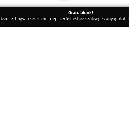
Gratulálunk!
rizze le, hogyan szerezhet népszerűsítéshez szükséges anyagokat, h
 Vezetéstechnika - Szeged
Lele Autósiskola
Egy cég:
A szegedi
Lele Autósiskolában
jogosítvány megszerzéséhez sz
működő autósiskola különféle t
személygépkocsik, tehergépkoc
Mutass többet >>
kategóriáira terjednek ki.
A tanintézet a gyakorlati képzés
tart fenn, hogy a tanulók zavar
hozzájárulnak a kényelmes és k