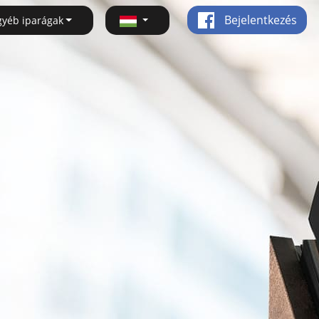
Bejelentkezés
gyéb iparágak