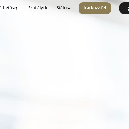
érhetőség
Szabályok
Státusz
Iratkozz fel
E