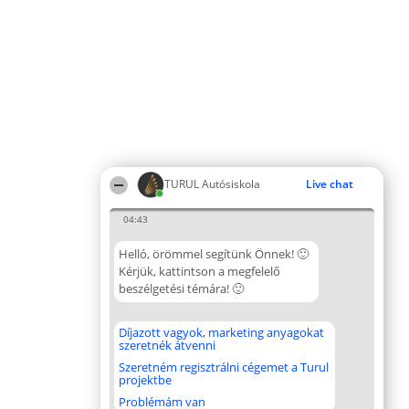
TURUL Autósiskola
Live chat
04:43
Helló, örömmel segítünk Önnek! 🙂
Kérjük, kattintson a megfelelő
beszélgetési témára! 🙂
Díjazott vagyok, marketing anyagokat
szeretnék átvenni
Szeretném regisztrálni cégemet a Turul
projektbe
Problémám van