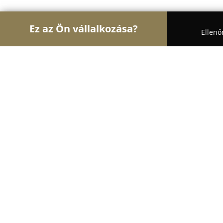
Ez az Ön vállalkozása?
Ellenő
Turul Autósiskola
Autósiskolák, Motoros Iskolák,
Lele Autósiskola
9.4
(45)
Szeged, Üstökös utca 8/C
Mutasd a telefonszámot