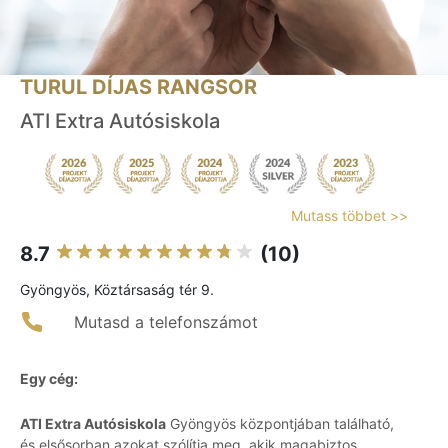
TURUL DÍJAS RANGSOR
ATI Extra Autósiskola
Mutass többet >>
8.7
(10)
Gyöngyös, Köztársaság tér 9.
Mutasd a telefonszámot
Egy cég:
ATI Extra Autósiskola
Gyöngyös központjában található,
és elsősorban azokat szólítja meg, akik magabiztos,