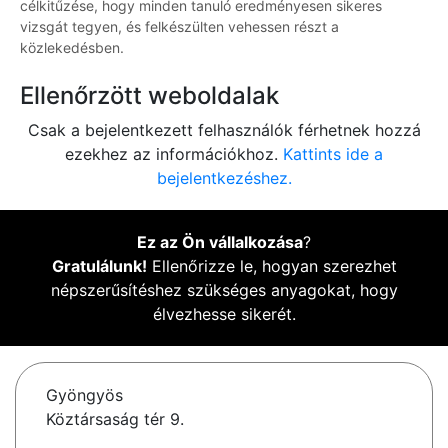
célkitűzése, hogy minden tanuló eredményesen sikeres
vizsgát tegyen, és felkészülten vehessen részt a
közlekedésben.
Ellenőrzött weboldalak
Csak a bejelentkezett felhasználók férhetnek hozzá
ezekhez az információkhoz.
Kattints ide a
bejelentkezéshez.
Ez az Ön vállalkozása
?
Gratulálunk!
Ellenőrizze le, hogyan szerezhet
népszerűsítéshez szükséges anyagokat, hogy
élvezhesse sikerét.
Gyöngyös
Köztársaság tér 9.