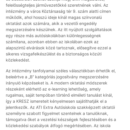
felelősségteljes járművezetőkké szeretnének válni. Az
intézmény a város Köztársaság tér 9. szám alatti címen
működik, ahol hosszú ideje kínál magas színvonalú
oktatást azok számára, akik a vezetői engedély
megszerzésére készülnek. Az itt nyújtott szolgáltatások
egy része más autósiskolákban különlegességnek
számítana, azonban ebben az iskolában ezek az
alapszintű elvárások közé tartoznak, elősegítve ezzel a
sikeres vizsgafelkészülést és a biztonságos közúti
közlekedést.
Az intézmény tanfolyamai széles választékban érhetők el,
beleértve a „B” kategóriás jogosítvány megszerzésére
irányuló képzéseket is. A modern oktatási módszerek
részeként elérhető az e-learning lehetőség, amely
rugalmas, saját tempóban történő elméleti tanulást kínál,
így a KRESZ ismereteit kényelmesen sajátíthatják el a
jelentkezők. Az ATI Extra Autósiskola szakképzett oktatói
személyre szabott figyelmet szentelnek a tanulóknak,
támogatva őket a vezetési készségek fejlesztésében és a
közlekedési szabályok átfogó megértésében. Az iskola