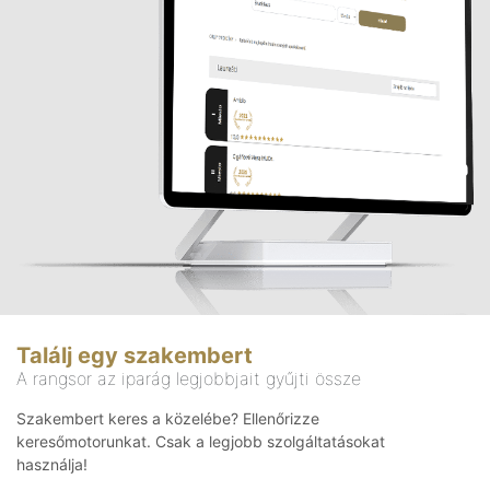
Találj egy szakembert
A rangsor az iparág legjobbjait gyűjti össze
Szakembert keres a közelébe? Ellenőrizze
keresőmotorunkat. Csak a legjobb szolgáltatásokat
használja!