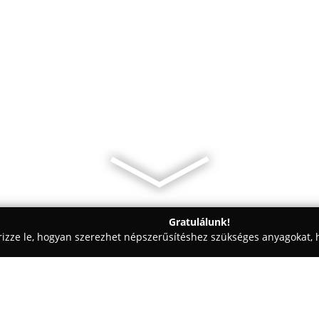
Gratulálunk!
rizze le, hogyan szerezhet népszerűsítéshez szükséges anyagokat, h
, Vezetéstechnika - Debrecen
Menta Autós Motoros Iskola