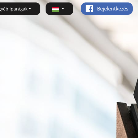
Bejelentkezés
gyéb iparágak