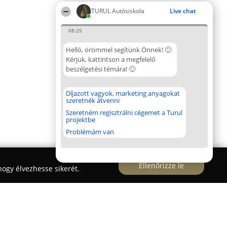
TURUL Autósiskola
Live chat
08:25
Helló, örömmel segítünk Önnek! 🙂
Kérjük, kattintson a megfelelő
beszélgetési témára! 🙂
Díjazott vagyok, marketing anyagokat
szeretnék átvenni
Szeretném regisztrálni cégemet a Turul
projektbe
Problémám van
Ellenőrizze le
ogy élvezhesse sikerét.