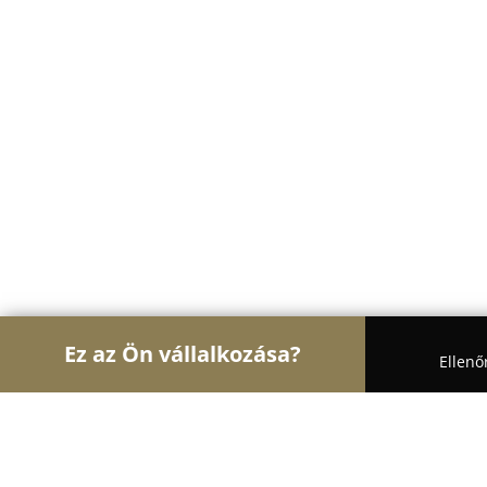
Ez az Ön vállalkozása?
Ellenő
Turul Autósiskola
Autósiskolák, Motoros Iskolák