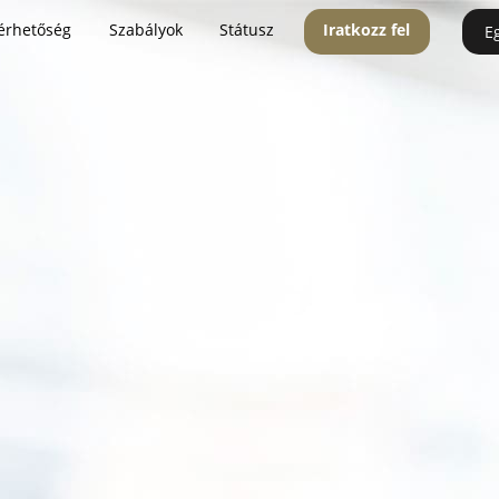
érhetőség
Szabályok
Státusz
Iratkozz fel
E