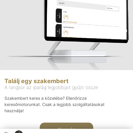
Találj egy szakembert
A rangsor az iparág legjobbjait gyűjti össze
Szakembert keres a közelébe? Ellenőrizze
keresőmotorunkat. Csak a legjobb szolgáltatásokat
használja!
Keresés