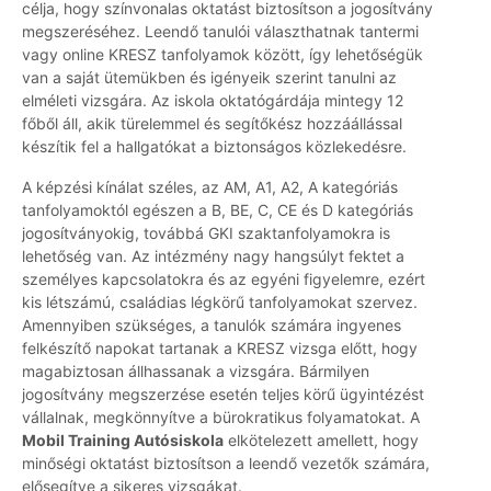
célja, hogy színvonalas oktatást biztosítson a jogosítvány
megszeréséhez. Leendő tanulói választhatnak tantermi
vagy online KRESZ tanfolyamok között, így lehetőségük
van a saját ütemükben és igényeik szerint tanulni az
elméleti vizsgára. Az iskola oktatógárdája mintegy 12
főből áll, akik türelemmel és segítőkész hozzáállással
készítik fel a hallgatókat a biztonságos közlekedésre.
A képzési kínálat széles, az AM, A1, A2, A kategóriás
tanfolyamoktól egészen a B, BE, C, CE és D kategóriás
jogosítványokig, továbbá GKI szaktanfolyamokra is
lehetőség van. Az intézmény nagy hangsúlyt fektet a
személyes kapcsolatokra és az egyéni figyelemre, ezért
kis létszámú, családias légkörű tanfolyamokat szervez.
Amennyiben szükséges, a tanulók számára ingyenes
felkészítő napokat tartanak a KRESZ vizsga előtt, hogy
magabiztosan állhassanak a vizsgára. Bármilyen
jogosítvány megszerzése esetén teljes körű ügyintézést
vállalnak, megkönnyítve a bürokratikus folyamatokat. A
Mobil Training Autósiskola
elkötelezett amellett, hogy
minőségi oktatást biztosítson a leendő vezetők számára,
elősegítve a sikeres vizsgákat.