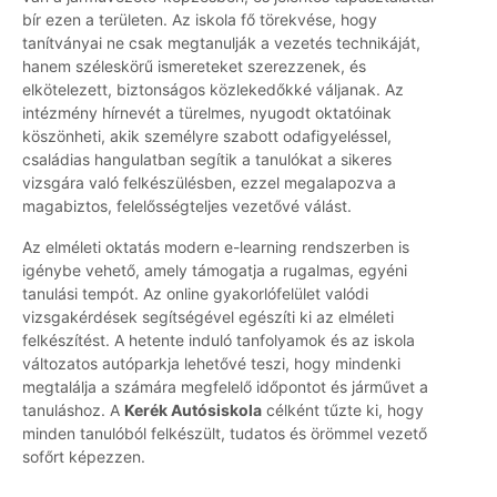
bír ezen a területen. Az iskola fő törekvése, hogy
tanítványai ne csak megtanulják a vezetés technikáját,
hanem széleskörű ismereteket szerezzenek, és
elkötelezett, biztonságos közlekedőkké váljanak. Az
intézmény hírnevét a türelmes, nyugodt oktatóinak
köszönheti, akik személyre szabott odafigyeléssel,
családias hangulatban segítik a tanulókat a sikeres
vizsgára való felkészülésben, ezzel megalapozva a
magabiztos, felelősségteljes vezetővé válást.
Az elméleti oktatás modern e-learning rendszerben is
igénybe vehető, amely támogatja a rugalmas, egyéni
tanulási tempót. Az online gyakorlófelület valódi
vizsgakérdések segítségével egészíti ki az elméleti
felkészítést. A hetente induló tanfolyamok és az iskola
változatos autóparkja lehetővé teszi, hogy mindenki
megtalálja a számára megfelelő időpontot és járművet a
tanuláshoz. A
Kerék Autósiskola
célként tűzte ki, hogy
minden tanulóból felkészült, tudatos és örömmel vezető
sofőrt képezzen.