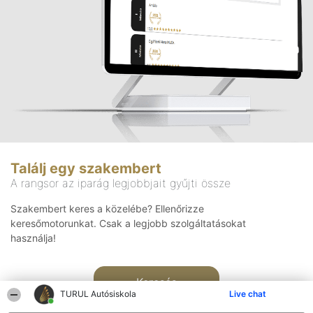
Találj egy szakembert
A rangsor az iparág legjobbjait gyűjti össze
Szakembert keres a közelébe? Ellenőrizze
keresőmotorunkat. Csak a legjobb szolgáltatásokat
használja!
Keresés
TURUL Autósiskola
Live chat