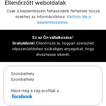
Ellenőrzött weboldalak
Csak a bejelentkezett felhasználók férhetnek hozzá
ezekhez az információkhoz.
Kattints ide a
bejelentkezéshez.
Ez az Ön vállalkozása
?
Gratulálunk!
Ellenőrizze le, hogyan szerezhet
népszerűsítéshez szükséges anyagokat, hogy
élvezhesse sikerét.
Szombathely
Szombathely
Nézd meg a cég profilját a