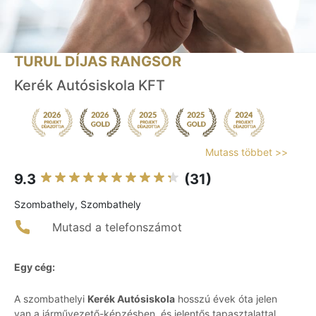
TURUL DÍJAS RANGSOR
Kerék Autósiskola KFT
Mutass többet >>
9.3
(31)
Szombathely, Szombathely
Mutasd a telefonszámot
Egy cég:
A szombathelyi
Kerék Autósiskola
hosszú évek óta jelen
van a járművezető-képzésben, és jelentős tapasztalattal