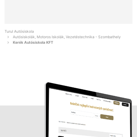
Turul Autósiskola
Autósiskolák, Motoros Iskolák, Vezetéstechnika - Szombathely
Kerék Autósiskola KFT