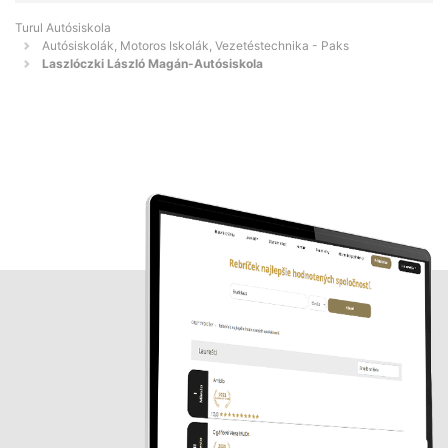
Turul Autósiskola
Autósiskolák, Motoros Iskolák, Vezetéstechnika - Paks
Laszlóczki László Magán-Autósiskola