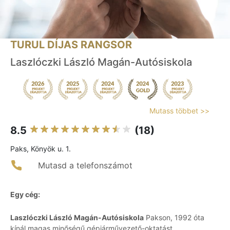
TURUL DÍJAS RANGSOR
Laszlóczki László Magán-Autósiskola
Mutass többet >>
8.5
(18)
Paks, Könyök u. 1.
Mutasd a telefonszámot
Egy cég:
Laszlóczki László Magán-Autósiskola
Pakson, 1992 óta
kínál magas minőségű gépjárművezető-oktatást,