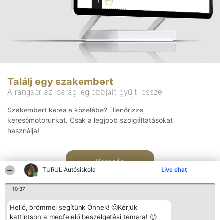
Találj egy szakembert
A rangsor az iparág legjobbjait gyűjti össze
Szakembert keres a közelébe? Ellenőrizze
keresőmotorunkat. Csak a legjobb szolgáltatásokat
használja!
Keresés
TURUL Autósiskola
Live chat
10:37
Helló, örömmel segítünk Önnek! 🙂Kérjük,
kattintson a megfelelő beszélgetési témára! 🙂