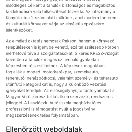
elsődleges célként a tanulók biztonságos és magabiztos
közlekedésre való felkészítését tűzve ki. Az intézmény a
Könyök utca 1. szám alatt működik, ahol modern tanterem
és kulturált környezet várja az elméleti képzésekre
jelentkezőket.
Az elméleti oktatás nemcsak Pakson, hanem a környező
településeken is igénybe vehető, ezáltal szélesebb körben
elérhetővé téve a szolgáltatásokat. Sikeres KRESZ-vizsgát
követően a tanulók magas színvonalú gyakorlati
képzésben részesülhetnek. A képzések magukban
foglalják a moped, motorkerékpár, személyautó,
teherautó, nehézpótkocsi, valamint személy- és teherautó
utánfutó kategóriákat is, hogy a különböző vezetési
igényeket lefedjék. Az elsősegélynyújtó tanfolyamokat a
Magyar Vöröskereszttel közösen szervezik, rendszeres
jelleggel. A Laszlóczki Autósiskola megbízható és
professzionális támogatást nyújt a jogosítvány
megszerzésének teljes folyamatában.
Ellenőrzött weboldalak