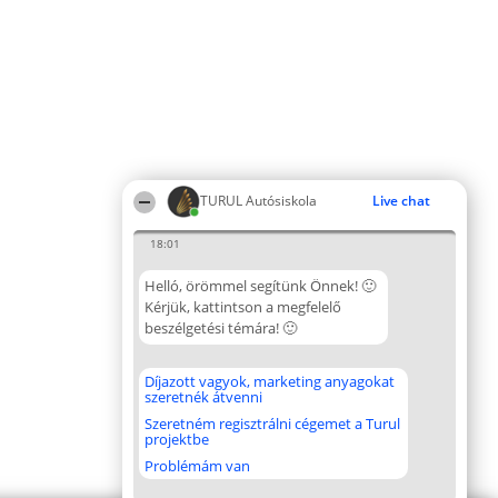
TURUL Autósiskola
Live chat
18:01
Helló, örömmel segítünk Önnek! 🙂
Kérjük, kattintson a megfelelő
beszélgetési témára! 🙂
Díjazott vagyok, marketing anyagokat
szeretnék átvenni
Szeretném regisztrálni cégemet a Turul
projektbe
Problémám van