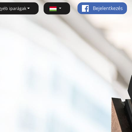
Bejelentkezés
gyéb iparágak