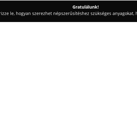
Gratulálunk!
rizze le, hogyan szerezhet népszerűsítéshez szükséges anyagokat, h
 Vezetéstechnika - Székesfehérvár
Németh Autósiskola
Egy cég:
A székesfehérvári Huszti utcáb
megbízható alapokat biztosít a 
autósiskola 1996 óta folytat vez
szerez tapasztalatokat ezen a 
Mutass többet >>
minden tanulóból magabiztos és
figyelmet fordítanak mind az e
színvonalára.
A Németh Autósiskola első prób
86% feletti gyakorlati vizsgaer