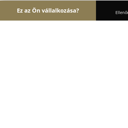
Ez az Ön vállalkozása?
Ellenő
Turul Autósiskola
Autósiskolák, Motoros Iskolák,
Németh Autósiskola
9.4
(27)
Székesfehérvár, Huszti u. 10
Mutasd a telefonszámot