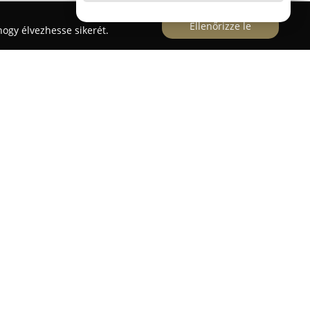
Ellenőrizze le
ogy élvezhesse sikerét.
an található
Németh László Autósiskola
közlekedési ismeretek elsajátításához. Az
etői oktatást, vezetője, Németh László, 1975 óta
szakterületen. Az intézmény célkitűzése, hogy
 biztonságos közlekedő váljon, így kiemelt
lméleti, mind a gyakorlati képzés magas
álkozásra 85% feletti sikeres elméleti, valamint
edménnyel rendelkezik, ami jól szemlélteti az