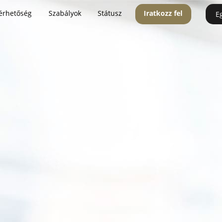
érhetőség
Szabályok
Státusz
Iratkozz fel
E