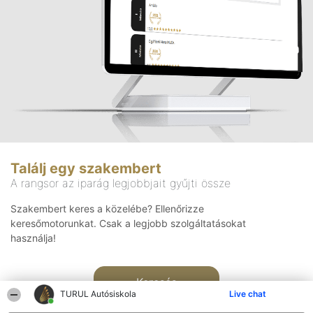
Találj egy szakembert
A rangsor az iparág legjobbjait gyűjti össze
Szakembert keres a közelébe? Ellenőrizze
keresőmotorunkat. Csak a legjobb szolgáltatásokat
használja!
Keresés
TURUL Autósiskola
Live chat