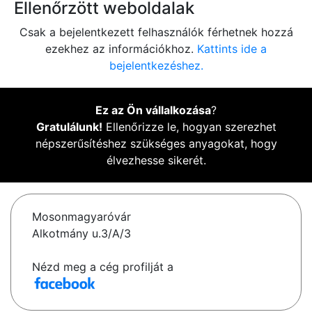
Ellenőrzött weboldalak
Csak a bejelentkezett felhasználók férhetnek hozzá
ezekhez az információkhoz.
Kattints ide a
bejelentkezéshez.
Ez az Ön vállalkozása
?
Gratulálunk!
Ellenőrizze le, hogyan szerezhet
népszerűsítéshez szükséges anyagokat, hogy
élvezhesse sikerét.
Mosonmagyaróvár
Alkotmány u.3/A/3
Nézd meg a cég profilját a