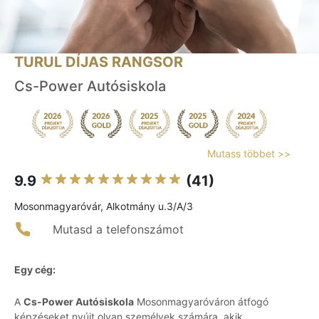
TURUL DÍJAS RANGSOR
Cs-Power Autósiskola
Mutass többet >>
9.9
(41)
Mosonmagyaróvár, Alkotmány u.3/A/3
Mutasd a telefonszámot
Egy cég:
A
Cs-Power Autósiskola
Mosonmagyaróváron átfogó
képzéseket nyújt olyan személyek számára, akik