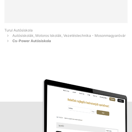
Turul Autósiskola
Autósiskolák, Motoros Iskolák, Vezetéstechnika - Mosonmagyaróvár
Cs-Power Autósiskola