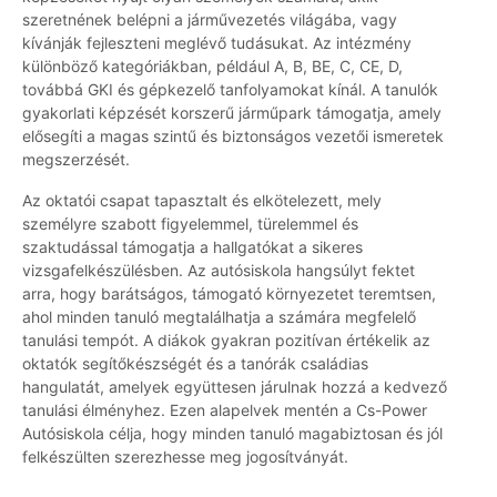
szeretnének belépni a járművezetés világába, vagy
kívánják fejleszteni meglévő tudásukat. Az intézmény
különböző kategóriákban, például A, B, BE, C, CE, D,
továbbá GKI és gépkezelő tanfolyamokat kínál. A tanulók
gyakorlati képzését korszerű járműpark támogatja, amely
elősegíti a magas szintű és biztonságos vezetői ismeretek
megszerzését.
Az oktatói csapat tapasztalt és elkötelezett, mely
személyre szabott figyelemmel, türelemmel és
szaktudással támogatja a hallgatókat a sikeres
vizsgafelkészülésben. Az autósiskola hangsúlyt fektet
arra, hogy barátságos, támogató környezetet teremtsen,
ahol minden tanuló megtalálhatja a számára megfelelő
tanulási tempót. A diákok gyakran pozitívan értékelik az
oktatók segítőkészségét és a tanórák családias
hangulatát, amelyek együttesen járulnak hozzá a kedvező
tanulási élményhez. Ezen alapelvek mentén a Cs-Power
Autósiskola célja, hogy minden tanuló magabiztosan és jól
felkészülten szerezhesse meg jogosítványát.