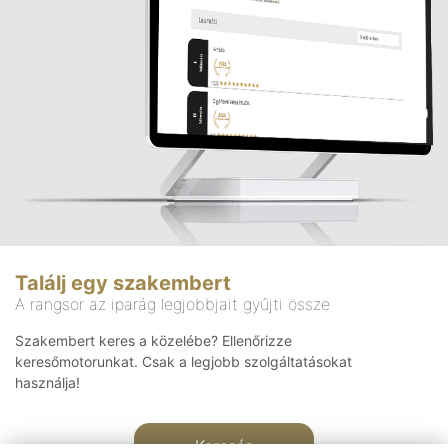
Találj egy szakembert
A rangsor az iparág legjobbjait gyűjti össze
Szakembert keres a közelébe? Ellenőrizze
keresőmotorunkat. Csak a legjobb szolgáltatásokat
használja!
Keresés