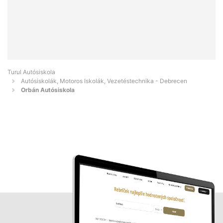
Turul Autósiskola
Autósiskolák, Motoros Iskolák, Vezetéstechnika - Debrecen
Orbán Autósiskola