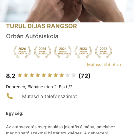
TURUL DÍJAS RANGSOR
Orbán Autósiskola
Mutass többet >>
8.2
(72)
Debrecen, Blaháné utca 2. Fszt./2.
Mutasd a telefonszámot
Egy cég:
Az autóvezetés megtanulása jelentős élmény, amelyhez
megbízható szakmai háttér szükséges. A debreceni