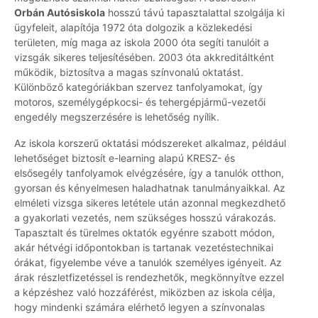
Orbán Autósiskola
hosszú távú tapasztalattal szolgálja ki
ügyfeleit, alapítója 1972 óta dolgozik a közlekedési
területen, míg maga az iskola 2000 óta segíti tanulóit a
vizsgák sikeres teljesítésében. 2003 óta akkreditáltként
működik, biztosítva a magas színvonalú oktatást.
Különböző kategóriákban szervez tanfolyamokat, így
motoros, személygépkocsi- és tehergépjármű-vezetői
engedély megszerzésére is lehetőség nyílik.
Az iskola korszerű oktatási módszereket alkalmaz, például
lehetőséget biztosít e-learning alapú KRESZ- és
elsősegély tanfolyamok elvégzésére, így a tanulók otthon,
gyorsan és kényelmesen haladhatnak tanulmányaikkal. Az
elméleti vizsga sikeres letétele után azonnal megkezdhető
a gyakorlati vezetés, nem szükséges hosszú várakozás.
Tapasztalt és türelmes oktatók egyénre szabott módon,
akár hétvégi időpontokban is tartanak vezetéstechnikai
órákat, figyelembe véve a tanulók személyes igényeit. Az
árak részletfizetéssel is rendezhetők, megkönnyítve ezzel
a képzéshez való hozzáférést, miközben az iskola célja,
hogy mindenki számára elérhető legyen a színvonalas