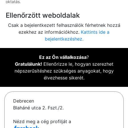
oktatás.
Ellenőrzött weboldalak
Csak a bejelentkezett felhasználók férhetnek hozzá
ezekhez az információkhoz.
Kattints ide a
bejelentkezéshez.
Ez az Ön vállalkozása
?
Gratulálunk!
Ellenőrizze le, hogyan szerezhet
népszerűsítéshez szükséges anyagokat, hogy
élvezhesse sikerét.
Debrecen
Blaháné utca 2. Fszt./2.
Nézd meg a cég profilját a