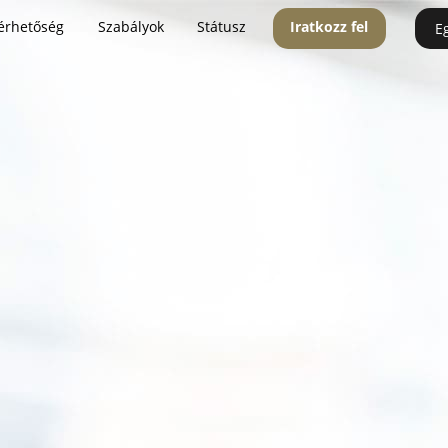
érhetőség
Szabályok
Státusz
Iratkozz fel
E