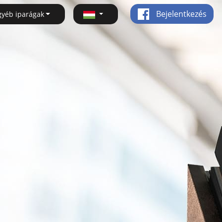
Bejelentkezés
gyéb iparágak