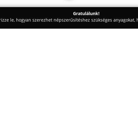
Gratulálunk!
rizze le, hogyan szerezhet népszerűsítéshez szükséges anyagokat, h
 Vezetéstechnika - Szekszárd
Kisfügedi Autós Motoros Iskola
Egy cég:
A
Kisfügedi Autós Motoros Isk
színvonalú képzést azok számá
jogosítványt szeretnének szerez
tanulói ne csak a vizsgák leté
Mutass többet >>
és biztonságos közlekedési kés
kiemelkedő tapasztalattal és e
tanuló egyéni figyelemben rész
megszerzését.