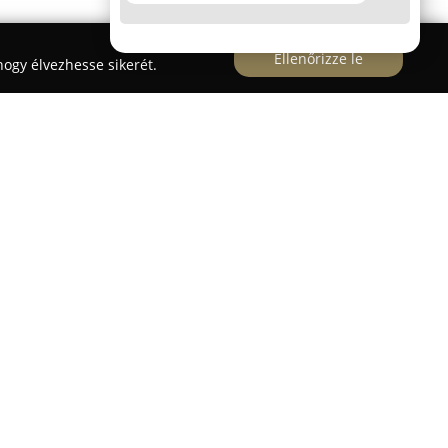
Ellenőrizze le
ogy élvezhesse sikerét.
ola
Szekszárd városában biztosít magas
ra, akik személygépkocsi vagy motorkerékpár
ni. Az autósiskola elsődleges törekvése, hogy
telében jeleskedjenek, hanem valódi, magabiztos
zségekkel is rendelkezzenek. Az oktatói csapat
lhivatottsággal gondoskodik arról, hogy minden
esüljön, elősegítve a hatékony tudás