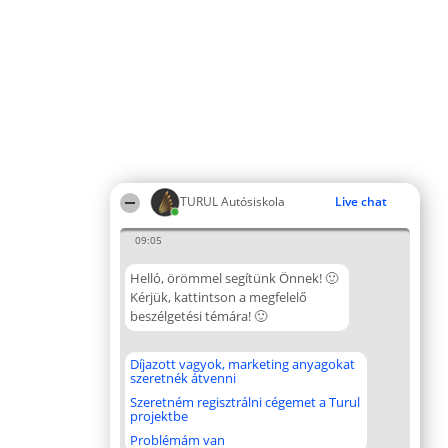
TURUL Autósiskola
Live chat
09:05
Helló, örömmel segítünk Önnek! 🙂
Kérjük, kattintson a megfelelő
beszélgetési témára! 🙂
Díjazott vagyok, marketing anyagokat
szeretnék átvenni
Szeretném regisztrálni cégemet a Turul
projektbe
Problémám van