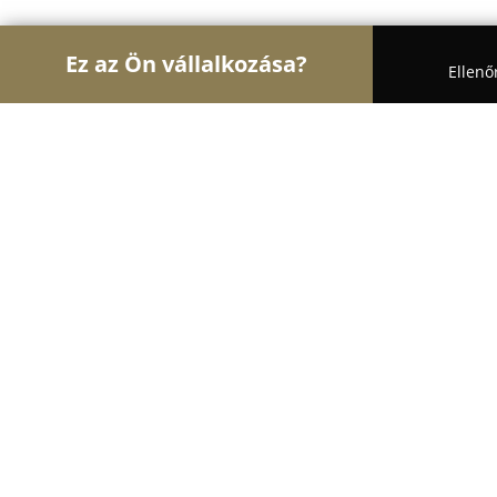
Ez az Ön vállalkozása?
Ellenő
Turul Autósiskola
Autósiskolák, Motoros Iskolák,
Kisfügedi Autós Motoros Iskola
9.6
(38)
Szekszárd, Széchenyi üzletház I. emelet
Mutasd a telefonszámot