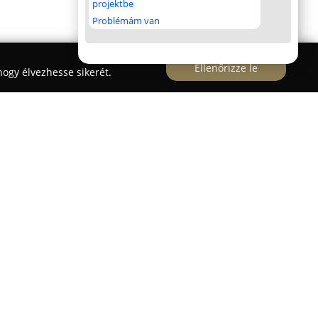
projektbe
Problémám van
Ellenőrizze le
ogy élvezhesse sikerét.
 a Trombitás utca 9. szám alatt található, és
tást kínál az érdeklődők számára. Az intézmény
iákok elégedettségét, valamint a sikeres vizsgák
zerelt tantermeket és interaktív elméleti órákat
dekében.
tatók dolgoznak, akik nagy hangsúlyt fektetnek a