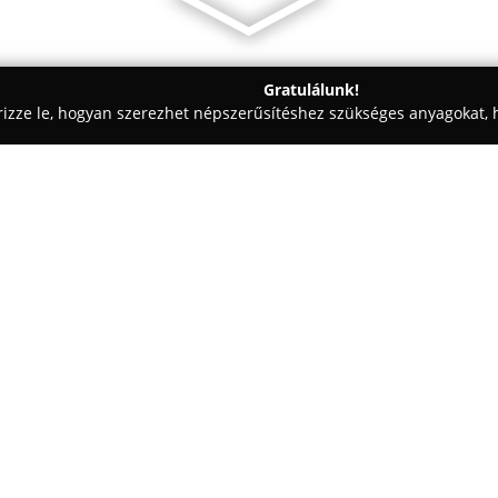
Gratulálunk!
rizze le, hogyan szerezhet népszerűsítéshez szükséges anyagokat, h
 Vezetéstechnika - Cegléd
6Pedál Autósiskola
Egy cég:
A
6Pedál Autósiskola
Cegléden,
magas színvonalú vezetési okta
elsődleges céljának tekinti a d
elérését, ezért modern, jól fels
Mutass többet >>
biztosít a hatékony tanulás ér
Az autósiskolában tapasztalt ok