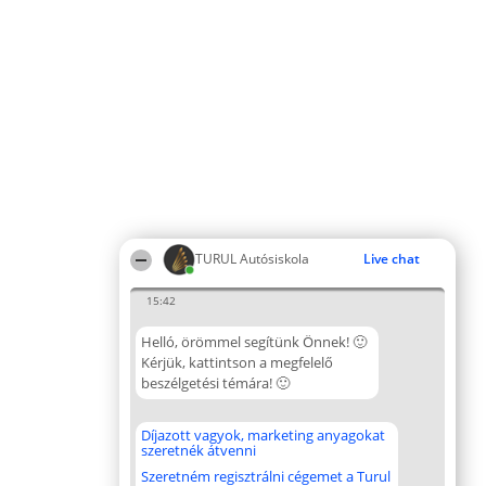
TURUL Autósiskola
Live chat
15:42
Helló, örömmel segítünk Önnek! 🙂
Kérjük, kattintson a megfelelő
beszélgetési témára! 🙂
Díjazott vagyok, marketing anyagokat
szeretnék átvenni
Szeretném regisztrálni cégemet a Turul