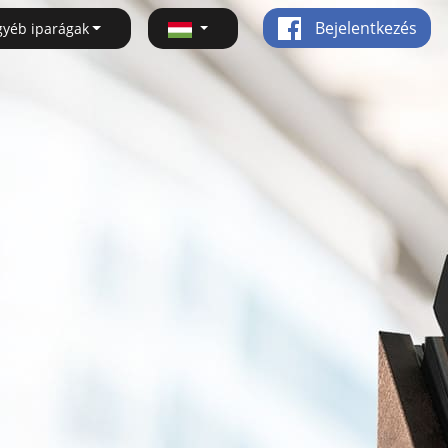
Bejelentkezés
gyéb iparágak