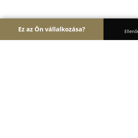
Ez az Ön vállalkozása?
Ellenő
Turul Autósiskola
Autósiskolák, Motoros Iskolák,
6Pedál Autósiskola
9.9
(38)