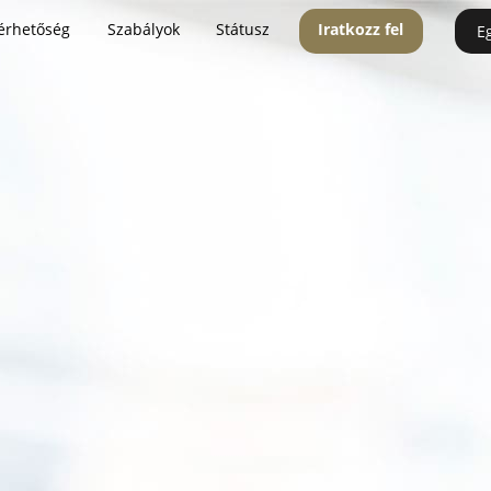
érhetőség
Szabályok
Státusz
Iratkozz fel
E