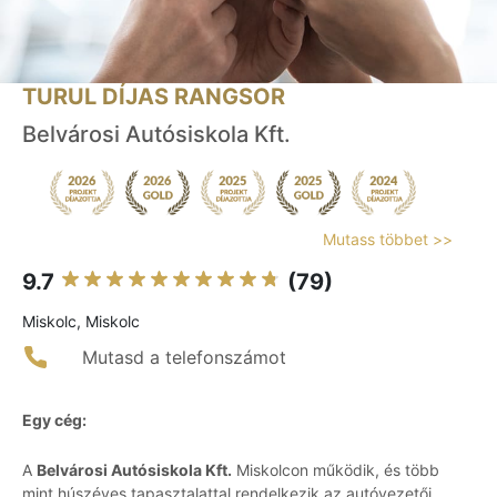
TURUL DÍJAS RANGSOR
Belvárosi Autósiskola Kft.
Mutass többet >>
9.7
(79)
Miskolc, Miskolc
Mutasd a telefonszámot
Egy cég:
A
Belvárosi Autósiskola Kft.
Miskolcon működik, és több
mint húszéves tapasztalattal rendelkezik az autóvezetői