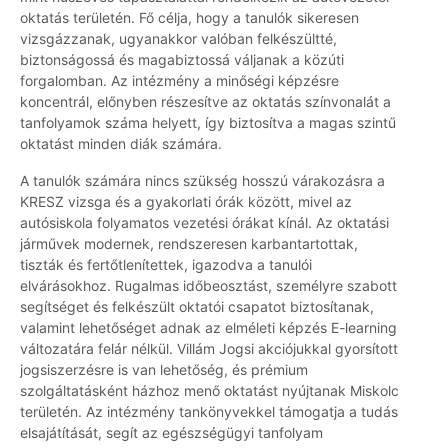
oktatás területén. Fő célja, hogy a tanulók sikeresen
vizsgázzanak, ugyanakkor valóban felkészültté,
biztonságossá és magabiztossá váljanak a közúti
forgalomban. Az intézmény a minőségi képzésre
koncentrál, előnyben részesítve az oktatás színvonalát a
tanfolyamok száma helyett, így biztosítva a magas szintű
oktatást minden diák számára.
A tanulók számára nincs szükség hosszú várakozásra a
KRESZ vizsga és a gyakorlati órák között, mivel az
autósiskola folyamatos vezetési órákat kínál. Az oktatási
járművek modernek, rendszeresen karbantartottak,
tiszták és fertőtlenítettek, igazodva a tanulói
elvárásokhoz. Rugalmas időbeosztást, személyre szabott
segítséget és felkészült oktatói csapatot biztosítanak,
valamint lehetőséget adnak az elméleti képzés E-learning
változatára felár nélkül. Villám Jogsi akciójukkal gyorsított
jogsiszerzésre is van lehetőség, és prémium
szolgáltatásként házhoz menő oktatást nyújtanak Miskolc
területén. Az intézmény tankönyvekkel támogatja a tudás
elsajátítását, segít az egészségügyi tanfolyam