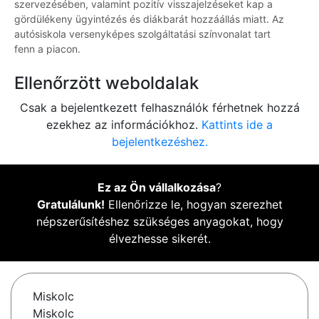
szervezésében, valamint pozitív visszajelzéseket kap a
gördülékeny ügyintézés és diákbarát hozzáállás miatt. Az
autósiskola versenyképes szolgáltatási színvonalat tart
fenn a piacon.
Ellenőrzött weboldalak
Csak a bejelentkezett felhasználók férhetnek hozzá
ezekhez az információkhoz.
Kattints ide a
bejelentkezéshez.
Ez az Ön vállalkozása
?
Gratulálunk!
Ellenőrizze le, hogyan szerezhet
népszerűsítéshez szükséges anyagokat, hogy
élvezhesse sikerét.
Miskolc
Miskolc