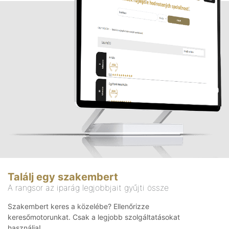
Találj egy szakembert
A rangsor az iparág legjobbjait gyűjti össze
Szakembert keres a közelébe? Ellenőrizze
keresőmotorunkat. Csak a legjobb szolgáltatásokat
használja!