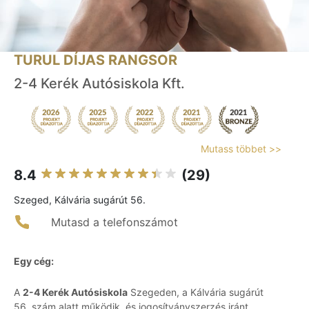
TURUL DÍJAS RANGSOR
2-4 Kerék Autósiskola Kft.
Mutass többet >>
8.4
(29)
Szeged, Kálvária sugárút 56.
Mutasd a telefonszámot
Egy cég:
A
2-4 Kerék Autósiskola
Szegeden, a Kálvária sugárút
56. szám alatt működik, és jogosítványszerzés iránt