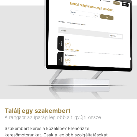
Találj egy szakembert
A rangsor az iparág legjobbjait gyűjti össze
Szakembert keres a közelébe? Ellenőrizze
keresőmotorunkat. Csak a legjobb szolgáltatásokat