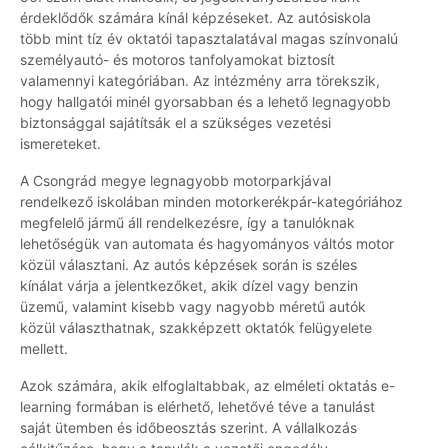
érdeklődők számára kínál képzéseket. Az autósiskola
több mint tíz év oktatói tapasztalatával magas színvonalú
személyautó- és motoros tanfolyamokat biztosít
valamennyi kategóriában. Az intézmény arra törekszik,
hogy hallgatói minél gyorsabban és a lehető legnagyobb
biztonsággal sajátítsák el a szükséges vezetési
ismereteket.
A Csongrád megye legnagyobb motorparkjával
rendelkező iskolában minden motorkerékpár-kategóriához
megfelelő jármű áll rendelkezésre, így a tanulóknak
lehetőségük van automata és hagyományos váltós motor
közül választani. Az autós képzések során is széles
kínálat várja a jelentkezőket, akik dízel vagy benzin
üzemű, valamint kisebb vagy nagyobb méretű autók
közül választhatnak, szakképzett oktatók felügyelete
mellett.
Azok számára, akik elfoglaltabbak, az elméleti oktatás e-
learning formában is elérhető, lehetővé téve a tanulást
saját ütemben és időbeosztás szerint. A vállalkozás