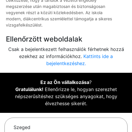
célkitűzése, hogy a tanulók a vezetői engedély
megszerzése után magabiztosan és biztonságosan
vegyenek részt a közúti közlekedésben. Az iskola
modern, diákcentrikus szemlélettel támogatja a sikeres
vizsgafelkészülést.
Ellenőrzött weboldalak
Csak a bejelentkezett felhasználók férhetnek hozzá
ezekhez az információkhoz.
Kattints ide a
bejelentkezéshez.
Ez az Ön vállalkozása
?
Gratulálunk!
Ellenőrizze le, hogyan szerezhet
népszerűsítéshez szükséges anyagokat, hogy
élvezhesse sikerét.
Szeged