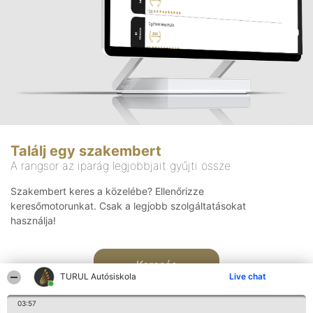
Találj egy szakembert
A rangsor az iparág legjobbjait gyűjti össze
Szakembert keres a közelébe? Ellenőrizze
keresőmotorunkat. Csak a legjobb szolgáltatásokat
használja!
Keresés
TURUL Autósiskola
Live chat
03:57