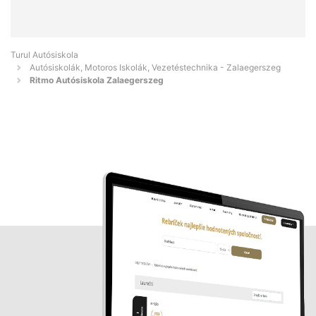
Turul Autósiskola
Autósiskolák, Motoros Iskolák, Vezetéstechnika - Zalaegerszeg
Ritmo Autósiskola Zalaegerszeg