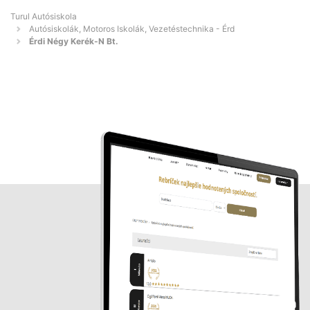
Turul Autósiskola
Autósiskolák, Motoros Iskolák, Vezetéstechnika - Érd
Érdi Négy Kerék-N Bt.