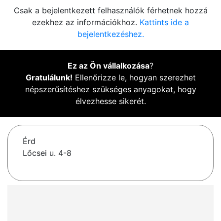
Csak a bejelentkezett felhasználók férhetnek hozzá
ezekhez az információkhoz.
Kattints ide a
bejelentkezéshez.
Ez az Ön vállalkozása
?
Gratulálunk!
Ellenőrizze le, hogyan szerezhet
népszerűsítéshez szükséges anyagokat, hogy
élvezhesse sikerét.
Érd
Lőcsei u. 4-8