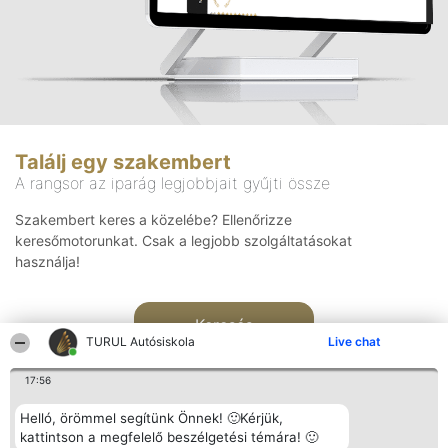
Találj egy szakembert
A rangsor az iparág legjobbjait gyűjti össze
Szakembert keres a közelébe? Ellenőrizze
keresőmotorunkat. Csak a legjobb szolgáltatásokat
használja!
Keresés
TURUL Autósiskola
Live chat
17:56
Helló, örömmel segítünk Önnek! 🙂Kérjük,
kattintson a megfelelő beszélgetési témára! 🙂