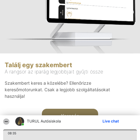
Találj egy szakembert
A rangsor az iparág legjobbjait gyűjti össze
Szakembert keres a közelébe? Ellenőrizze
keresőmotorunkat. Csak a legjobb szolgáltatásokat
használja!
Keresés
TURUL Autósiskola
Live chat
08:35