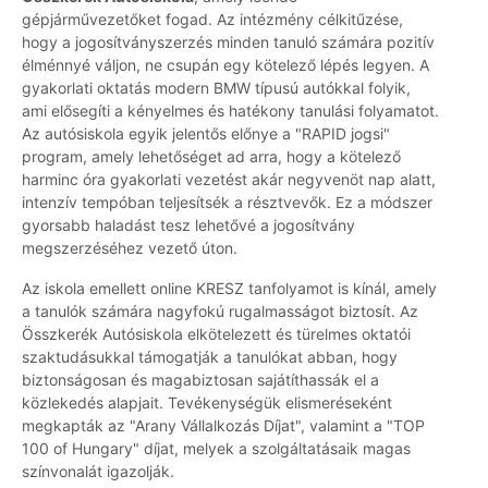
gépjárművezetőket fogad. Az intézmény célkitűzése,
hogy a jogosítványszerzés minden tanuló számára pozitív
élménnyé váljon, ne csupán egy kötelező lépés legyen. A
gyakorlati oktatás modern BMW típusú autókkal folyik,
ami elősegíti a kényelmes és hatékony tanulási folyamatot.
Az autósiskola egyik jelentős előnye a "RAPID jogsi"
program, amely lehetőséget ad arra, hogy a kötelező
harminc óra gyakorlati vezetést akár negyvenöt nap alatt,
intenzív tempóban teljesítsék a résztvevők. Ez a módszer
gyorsabb haladást tesz lehetővé a jogosítvány
megszerzéséhez vezető úton.
Az iskola emellett online KRESZ tanfolyamot is kínál, amely
a tanulók számára nagyfokú rugalmasságot biztosít. Az
Összkerék Autósiskola elkötelezett és türelmes oktatói
szaktudásukkal támogatják a tanulókat abban, hogy
biztonságosan és magabiztosan sajátíthassák el a
közlekedés alapjait. Tevékenységük elismeréseként
megkapták az "Arany Vállalkozás Díjat", valamint a "TOP
100 of Hungary" díjat, melyek a szolgáltatásaik magas
színvonalát igazolják.