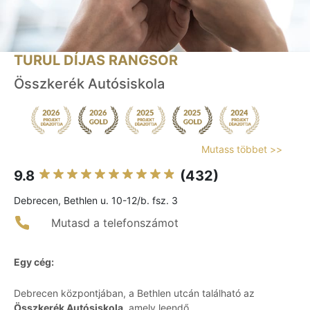
TURUL DÍJAS RANGSOR
Összkerék Autósiskola
Mutass többet >>
9.8
(432)
Debrecen, Bethlen u. 10-12/b. fsz. 3
Mutasd a telefonszámot
Egy cég:
Debrecen központjában, a Bethlen utcán található az
Összkerék Autósiskola
, amely leendő