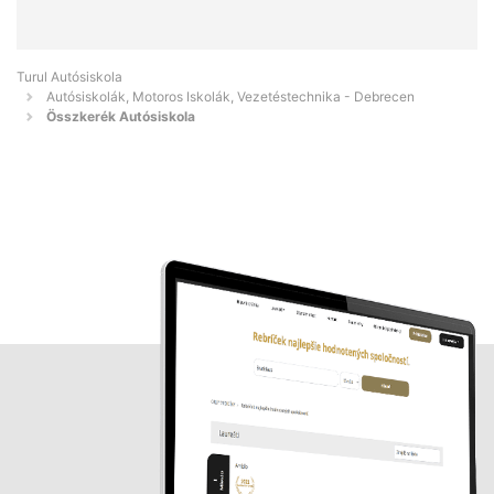
Turul Autósiskola
Autósiskolák, Motoros Iskolák, Vezetéstechnika - Debrecen
Összkerék Autósiskola