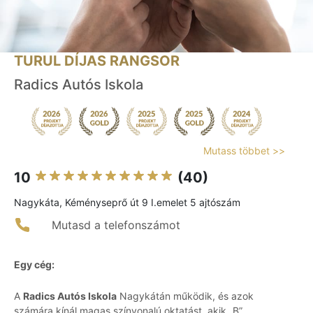
TURUL DÍJAS RANGSOR
Radics Autós Iskola
Mutass többet >>
10
(40)
Nagykáta, Kéményseprő út 9 I.emelet 5 ajtószám
Mutasd a telefonszámot
Egy cég:
A
Radics Autós Iskola
Nagykátán működik, és azok
számára kínál magas színvonalú oktatást, akik „B”