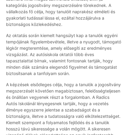
kategóriás jogosítvány megszerzésére törekednek. A
vállalkozás fő célja, hogy tanulóit naprakész elméleti és
gyakorlati tudással lássa el, ezáltal hozzájárulva a
biztonságos közlekedéshez.
Az oktatás során kiemelt hangsúlyt kap a tanulók egyéni
tempójának figyelembevétele, illetve a nyugodt, támogató
légkör megteremtése, amely elősegíti az eredményes
vizsgázást. Az autósiskola oktatói több éves
tapasztalattal bírnak, valamint fontosnak tartják, hogy
minden diák számára elegendő figyelmet és támogatást
biztosítsanak a tanfolyam során.
A képzések elsődleges célja, hogy a tanulók a jogosítvány
megszerzését követően magabiztosan, felelősségteljesen
és önállóan vegyenek részt a forgalomban. A Radics
Autós Iskolánál lényegesnek tartják, hogy a vezetés
élménye egyszerre jelentse a szabadságot és a
biztonságra, illetve a tudatosságra való elkötelezettséget.
Kiemelt szempont a folyamatos fejlődés és a tanulók
hosszú távú sikeressége a volán mögött. A sikeresen