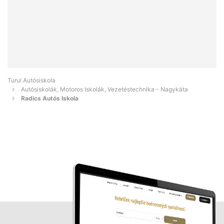
Turul Autósiskola
Autósiskolák, Motoros Iskolák, Vezetéstechnika - Nagykáta
Radics Autós Iskola