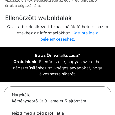
vizsgázó diákok elégedettsége az egyik legfontosabb
érték a cég számára.
Ellenőrzött weboldalak
Csak a bejelentkezett felhasználók férhetnek hozzá
ezekhez az információkhoz.
Kattints ide a
bejelentkezéshez.
Ez az Ön vállalkozása
?
Gratulálunk!
Ellenőrizze le, hogyan szerezhet
népszerűsítéshez szükséges anyagokat, hogy
élvezhesse sikerét.
Nagykáta
Kéményseprő út 9 I.emelet 5 ajtószám
Nézd meg a cég profilját a