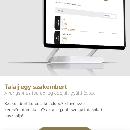
Találj egy szakembert
A rangsor az iparág legjobbjait gyűjti össze
Szakembert keres a közelébe? Ellenőrizze
keresőmotorunkat. Csak a legjobb szolgáltatásokat
használja!