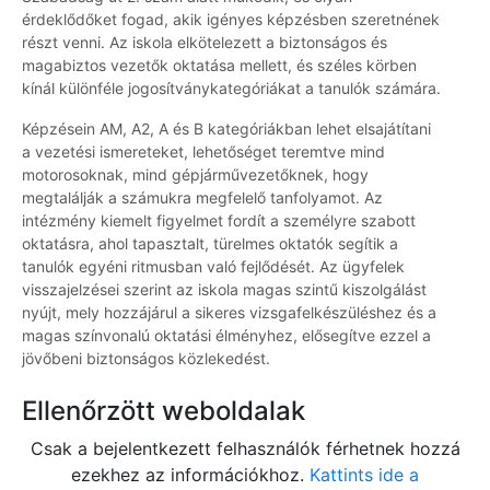
érdeklődőket fogad, akik igényes képzésben szeretnének
részt venni. Az iskola elkötelezett a biztonságos és
magabiztos vezetők oktatása mellett, és széles körben
kínál különféle jogosítványkategóriákat a tanulók számára.
Képzésein AM, A2, A és B kategóriákban lehet elsajátítani
a vezetési ismereteket, lehetőséget teremtve mind
motorosoknak, mind gépjárművezetőknek, hogy
megtalálják a számukra megfelelő tanfolyamot. Az
intézmény kiemelt figyelmet fordít a személyre szabott
oktatásra, ahol tapasztalt, türelmes oktatók segítik a
tanulók egyéni ritmusban való fejlődését. Az ügyfelek
visszajelzései szerint az iskola magas szintű kiszolgálást
nyújt, mely hozzájárul a sikeres vizsgafelkészüléshez és a
magas színvonalú oktatási élményhez, elősegítve ezzel a
jövőbeni biztonságos közlekedést.
Ellenőrzött weboldalak
Csak a bejelentkezett felhasználók férhetnek hozzá
ezekhez az információkhoz.
Kattints ide a