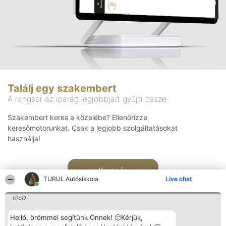
Találj egy szakembert
A rangsor az iparág legjobbjait gyűjti össze
Szakembert keres a közelébe? Ellenőrizze
keresőmotorunkat. Csak a legjobb szolgáltatásokat
használja!
Keresés
TURUL Autósiskola
Live chat
07:52
Helló, örömmel segítünk Önnek! 🙂Kérjük,