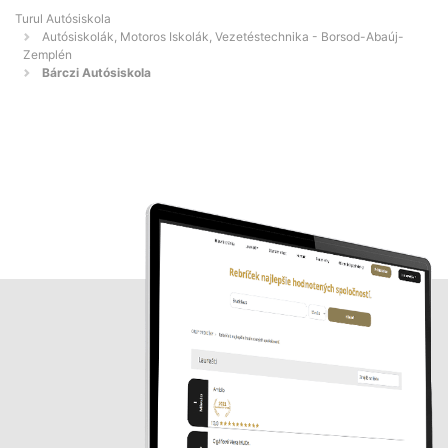
Turul Autósiskola
Autósiskolák, Motoros Iskolák, Vezetéstechnika - Borsod-Abaúj-
Zemplén
Bárczi Autósiskola