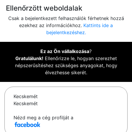
Ellenőrzött weboldalak
Csak a bejelentkezett felhasználók férhetnek hozzá
ezekhez az információkhoz.
Kattints ide a
bejelentkezéshez.
Ez az Ön vállalkozása
?
Gratulálunk!
Ellenőrizze le, hogyan szerezhet
népszerűsítéshez szükséges anyagokat, hogy
élvezhesse sikerét.
Kecskemét
Kecskemét
Nézd meg a cég profilját a