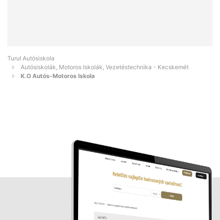
Turul Autósiskola
Autósiskolák, Motoros Iskolák, Vezetéstechnika - Kecskemét
K.O Autós-Motoros Iskola