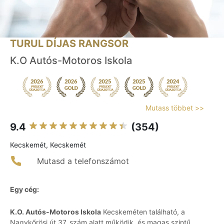
TURUL DÍJAS RANGSOR
K.O Autós-Motoros Iskola
Mutass többet >>
9.4
(354)
Kecskemét, Kecskemét
Mutasd a telefonszámot
Egy cég:
K.O. Autós-Motoros Iskola
Kecskeméten található, a
Nagykőrösi út 37. szám alatt működik, és magas szintű