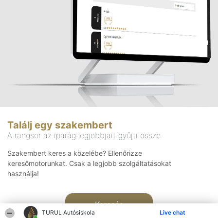
Találj egy szakembert
A rangsor az iparág legjobbjait gyűjti össze
Szakembert keres a közelébe? Ellenőrizze
keresőmotorunkat. Csak a legjobb szolgáltatásokat
használja!
Keresés
TURUL Autósiskola
Live chat