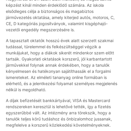
képzést kínál minden érdeklődő számára. Az iskola
elsődleges célja a biztonságos és magabiztos
járművezetés oktatása, amely kiterjed autós, motoros, C,
CE, D kategóriás jogosítványok, valamint kisgéphajó-
vezetői engedély megszerzésére is.
A tapasztalt oktatók hosszú évek alatt szerzett szakmai
tudással, türelemmel és felkészültséggel végzik a
munkájukat, hogy a diákok sikerét mindenkor szem előtt
tartsák. Gyakorlati oktatások korszerű, jól karbantartott
járművekkel folynak annak érdekében, hogy a tanulók
kényelmesen és hatékonyan sajátíthassák el a forgalmi
ismereteket. Az elméleti tananyag online formában is
elérhető, és a jelentkezési folyamat személyes megjelenés
nélkül is megoldható.
A díjak befizetését bankkártyával, VISA és Mastercard
rendszereken keresztül is lehetővé tették, így a fizetés
egyszerűbbé vált. Az intézmény arra törekszik, hogy a
tanulók teljes körű tudáshoz és önbizalomhoz jussanak,
megfelelve a korszerű közlekedési követelményeknek.