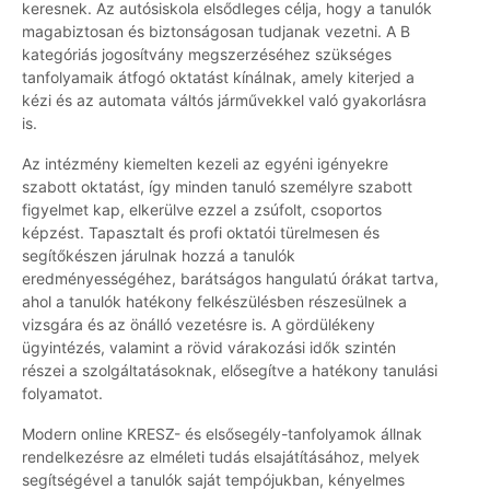
keresnek. Az autósiskola elsődleges célja, hogy a tanulók
magabiztosan és biztonságosan tudjanak vezetni. A B
kategóriás jogosítvány megszerzéséhez szükséges
tanfolyamaik átfogó oktatást kínálnak, amely kiterjed a
kézi és az automata váltós járművekkel való gyakorlásra
is.
Az intézmény kiemelten kezeli az egyéni igényekre
szabott oktatást, így minden tanuló személyre szabott
figyelmet kap, elkerülve ezzel a zsúfolt, csoportos
képzést. Tapasztalt és profi oktatói türelmesen és
segítőkészen járulnak hozzá a tanulók
eredményességéhez, barátságos hangulatú órákat tartva,
ahol a tanulók hatékony felkészülésben részesülnek a
vizsgára és az önálló vezetésre is. A gördülékeny
ügyintézés, valamint a rövid várakozási idők szintén
részei a szolgáltatásoknak, elősegítve a hatékony tanulási
folyamatot.
Modern online KRESZ- és elsősegély-tanfolyamok állnak
rendelkezésre az elméleti tudás elsajátításához, melyek
segítségével a tanulók saját tempójukban, kényelmes