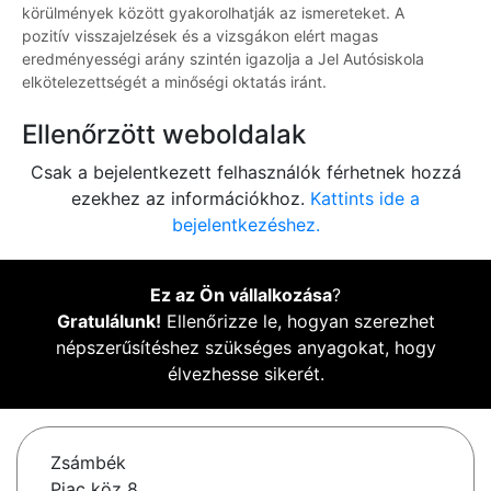
körülmények között gyakorolhatják az ismereteket. A
pozitív visszajelzések és a vizsgákon elért magas
eredményességi arány szintén igazolja a Jel Autósiskola
elkötelezettségét a minőségi oktatás iránt.
Ellenőrzött weboldalak
Csak a bejelentkezett felhasználók férhetnek hozzá
ezekhez az információkhoz.
Kattints ide a
bejelentkezéshez.
Ez az Ön vállalkozása
?
Gratulálunk!
Ellenőrizze le, hogyan szerezhet
népszerűsítéshez szükséges anyagokat, hogy
élvezhesse sikerét.
Zsámbék
Piac köz 8.