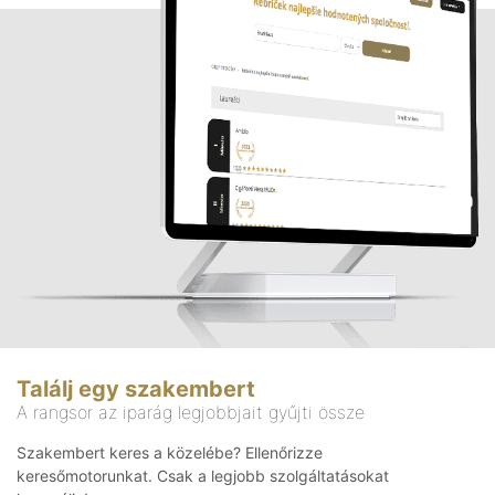
Találj egy szakembert
A rangsor az iparág legjobbjait gyűjti össze
Szakembert keres a közelébe? Ellenőrizze
keresőmotorunkat. Csak a legjobb szolgáltatásokat