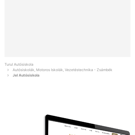
Turul Autósiskola
Autósiskolák, Motoros Iskolák, Vezetéstechnika - Zsámbék
Jel Autósiskola