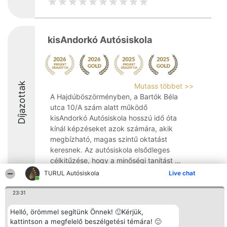
kisAndorkó Autósiskola
Díjazottak
Mutass többet >>
A Hajdúböszörményben, a Bartók Béla
utca 10/A szám alatt működő
kisAndorkó Autósiskola hosszú idő óta
kínál képzéseket azok számára, akik
megbízható, magas szintű oktatást
keresnek. Az autósiskola elsődleges
célkitűzése, hogy a minőségi tanítást ...
TURUL Autósiskola
Live chat
10
23:31
Helló, örömmel segítünk Önnek! 🙂Kérjük,
Rangsorszervező
Népszavazás
Elérhetőség
kattintson a megfelelő beszélgetési témára! 🙂
SC Beautiful Company S.R.L.
Nyertesek
Elérhetőség