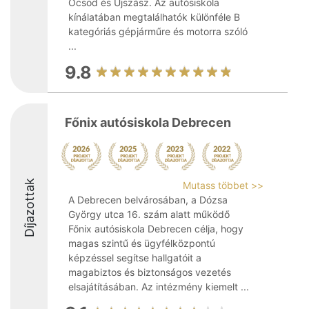
Öcsöd és Újszász. Az autósiskola
kínálatában megtalálhatók különféle B
kategóriás gépjárműre és motorra szóló
...
9.8
Főnix autósiskola Debrecen
Díjazottak
Mutass többet >>
A Debrecen belvárosában, a Dózsa
György utca 16. szám alatt működő
Főnix autósiskola Debrecen célja, hogy
magas szintű és ügyfélközpontú
képzéssel segítse hallgatóit a
magabiztos és biztonságos vezetés
elsajátításában. Az intézmény kiemelt ...