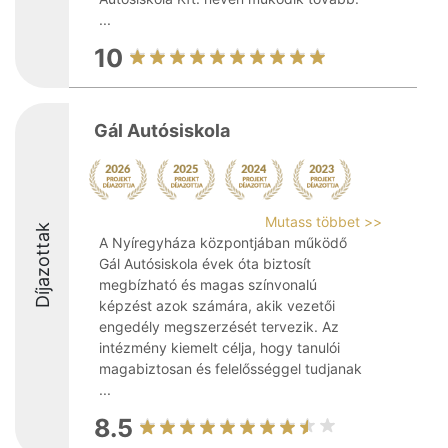
...
10
Gál Autósiskola
Mutass többet >>
Díjazottak
A Nyíregyháza központjában működő
Gál Autósiskola évek óta biztosít
megbízható és magas színvonalú
képzést azok számára, akik vezetői
engedély megszerzését tervezik. Az
intézmény kiemelt célja, hogy tanulói
magabiztosan és felelősséggel tudjanak
...
8.5