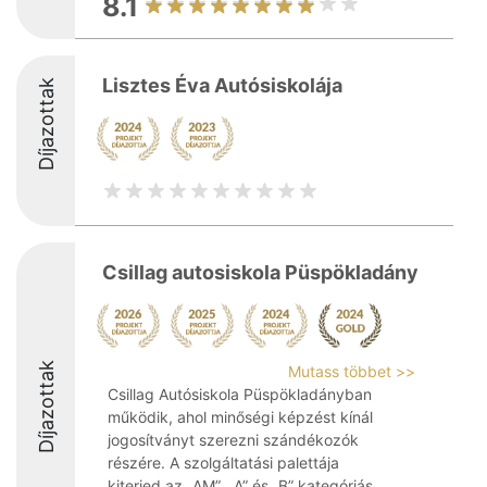
8.1
Lisztes Éva Autósiskolája
Díjazottak
Csillag autosiskola Püspökladány
Díjazottak
Mutass többet >>
Csillag Autósiskola Püspökladányban
működik, ahol minőségi képzést kínál
jogosítványt szerezni szándékozók
részére. A szolgáltatási palettája
kiterjed az „AM”, „A” és „B” kategóriás