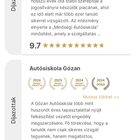
hosszú évek óta stabil szereplője a
jogosítványra készülők piacának, ahol
ez idő alatt már több ezer tanuló
sikerrel vizsgázott. Az intézmény
elnyerte a „Minőségi Autósiskola”
minősítést, amely a szolgáltatás ...
9.7
Autósiskola Gózan
Mutass többet >>
Díjazottak
A Gózan Autósiskola több mint
huszonöt éves tapasztalattal nyújt
felkészítést vezetői engedély
megszerzésére. Fő törekvése, hogy a
tanulók nem csak sikeres vizsgát
tegyenek, hanem magabiztos,