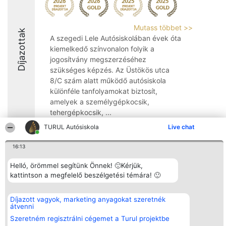
Mutass többet >>
Díjazottak
A szegedi Lele Autósiskolában évek óta
kiemelkedő színvonalon folyik a
jogosítvány megszerzéséhez
szükséges képzés. Az Üstökös utca
8/C szám alatt működő autósiskola
különféle tanfolyamokat biztosít,
amelyek a személygépkocsik,
tehergépkocsik, ...
TURUL Autósiskola
Live chat
9.4
16:13
Helló, örömmel segítünk Önnek! 🙂Kérjük,
Rangsorszervező
Népszavazás
Elérhetőség
SC Beautiful Company S.R.L.
kattintson a megfelelő beszélgetési témára! 🙂
Nyertesek
Elérhetőség
Bulevardul Aleea Timișul De
Az összes
Sus Nr. 2, Bl. A30, Sc. A, Et.
díjazottak
4, Ap. 13
listája
Díjazott vagyok, marketing anyagokat szeretnék
Bukarest 53-238
Szabályok
átvenni
Adószám 36737675
Státusz
Szeretném regisztrálni cégemet a Turul projektbe
tel: +363 033 425 71
Polityka