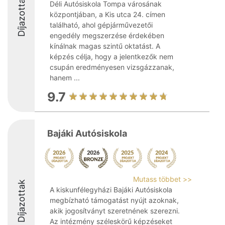
Díjazottak
Déli Autósiskola Tompa városának
központjában, a Kis utca 24. címen
található, ahol gépjárművezetői
engedély megszerzése érdekében
kínálnak magas szintű oktatást. A
képzés célja, hogy a jelentkezők nem
csupán eredményesen vizsgázzanak,
hanem ...
9.7
Bajáki Autósiskola
Mutass többet >>
Díjazottak
A kiskunfélegyházi Bajáki Autósiskola
megbízható támogatást nyújt azoknak,
akik jogosítványt szeretnének szerezni.
Az intézmény széleskörű képzéseket