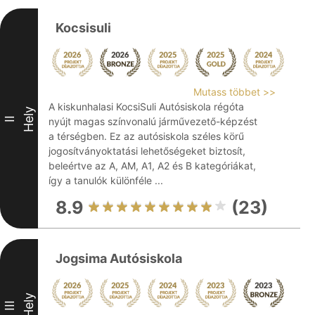
Kocsisuli
Mutass többet >>
A kiskunhalasi KocsiSuli Autósiskola régóta
Hely
II
nyújt magas színvonalú járművezető-képzést
a térségben. Ez az autósiskola széles körű
jogosítványoktatási lehetőségeket biztosít,
beleértve az A, AM, A1, A2 és B kategóriákat,
így a tanulók különféle ...
8.9
(23)
Jogsima Autósiskola
Hely
III