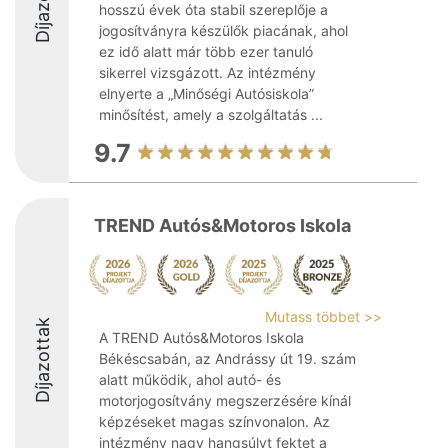
Díjazottak
hosszú évek óta stabil szereplője a
jogosítványra készülők piacának, ahol
ez idő alatt már több ezer tanuló
sikerrel vizsgázott. Az intézmény
elnyerte a „Minőségi Autósiskola”
minősítést, amely a szolgáltatás ...
9.7
TREND Autós&Motoros Iskola
Mutass többet >>
Díjazottak
A TREND Autós&Motoros Iskola
Békéscsabán, az Andrássy út 19. szám
alatt működik, ahol autó- és
motorjogosítvány megszerzésére kínál
képzéseket magas színvonalon. Az
intézmény nagy hangsúlyt fektet a