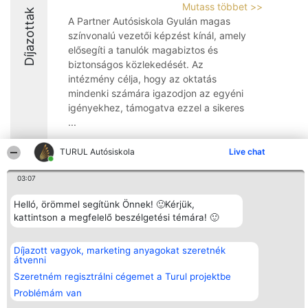
Mutass többet >>
Díjazottak
A Partner Autósiskola Gyulán magas
színvonalú vezetői képzést kínál, amely
elősegíti a tanulók magabiztos és
biztonságos közlekedését. Az
intézmény célja, hogy az oktatás
mindenki számára igazodjon az egyéni
igényekhez, támogatva ezzel a sikeres
...
8.5
TURUL Autósiskola
Live chat
03:07
Rangsorszervező
Népszavazás
Elérhetőség
Helló, örömmel segítünk Önnek! 🙂Kérjük,
SC Beautiful Company S.R.L.
Nyertesek
Elérhetőség
kattintson a megfelelő beszélgetési témára! 🙂
Bulevardul Aleea Timișul De
Az összes
Sus Nr. 2, Bl. A30, Sc. A, Et.
díjazottak
4, Ap. 13
listája
Bukarest 53-238
Szabályok
Díjazott vagyok, marketing anyagokat szeretnék
Adószám 36737675
Státusz
átvenni
tel: +363 033 425 71
Polityka
Szeretném regisztrálni cégemet a Turul projektbe
Prywatności
Problémám van