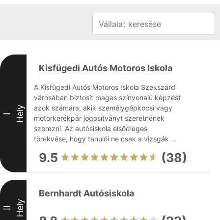
Kisfügedi Autós Motoros Iskola
A Kisfügedi Autós Motoros Iskola Szekszárd
városában biztosít magas színvonalú képzést
azok számára, akik személygépkocsi vagy
Hely
I
motorkerékpár jogosítványt szeretnének
szerezni. Az autósiskola elsődleges
törekvése, hogy tanulói ne csak a vizsgák ...
9.5
(38)
Bernhardt Autósiskola
Hely
II