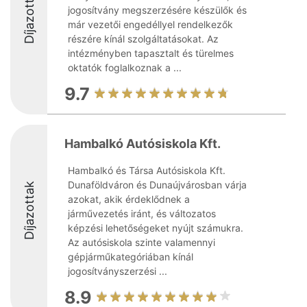
Díjazottak
jogosítvány megszerzésére készülők és
már vezetői engedéllyel rendelkezők
részére kínál szolgáltatásokat. Az
intézményben tapasztalt és türelmes
oktatók foglalkoznak a ...
9.7
Hambalkó Autósiskola Kft.
Hambalkó és Társa Autósiskola Kft.
Dunaföldváron és Dunaújvárosban várja
Díjazottak
azokat, akik érdeklődnek a
járművezetés iránt, és változatos
képzési lehetőségeket nyújt számukra.
Az autósiskola szinte valamennyi
gépjárműkategóriában kínál
jogosítványszerzési ...
8.9