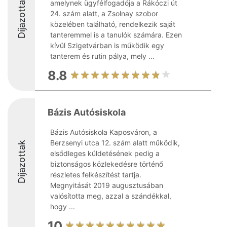
Díjazottak
amelynek ügyfélfogadója a Rákóczi út
24. szám alatt, a Zsolnay szobor
közelében található, rendelkezik saját
tanteremmel is a tanulók számára. Ezen
kívül Szigetvárban is működik egy
tanterem és rutin pálya, mely ...
8.8
Bázis Autósiskola
Bázis Autósiskola Kaposváron, a
Berzsenyi utca 12. szám alatt működik,
Díjazottak
elsődleges küldetésének pedig a
biztonságos közlekedésre történő
részletes felkészítést tartja.
Megnyitását 2019 augusztusában
valósította meg, azzal a szándékkal,
hogy ...
10