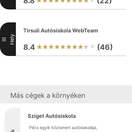
8.8
(22)
Tirsuli Autósiskola WebTeam
Hely
III
8.4
(46)
Más cégek a környéken
Sziget Autósiskola
Pécs egyik közismert autósiskolája,