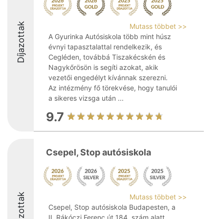
Díjazottak
Mutass többet >>
A Gyurinka Autósiskola több mint húsz
évnyi tapasztalattal rendelkezik, és
Cegléden, továbbá Tiszakécskén és
Nagykőrösön is segíti azokat, akik
vezetői engedélyt kívánnak szerezni.
Az intézmény fő törekvése, hogy tanulói
a sikeres vizsga után ...
9.7
Csepel, Stop autósiskola
Díjazottak
Mutass többet >>
Csepel, Stop autósiskola Budapesten, a
II. Rákóczi Ferenc út 184. szám alatt