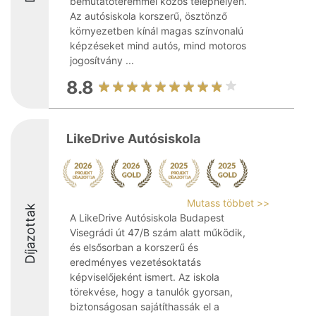
bemutatóteremmel közös telephelyen.
Az autósiskola korszerű, ösztönző
környezetben kínál magas színvonalú
képzéseket mind autós, mind motoros
jogosítvány ...
8.8
LikeDrive Autósiskola
Mutass többet >>
Díjazottak
A LikeDrive Autósiskola Budapest
Visegrádi út 47/B szám alatt működik,
és elsősorban a korszerű és
eredményes vezetésoktatás
képviselőjeként ismert. Az iskola
törekvése, hogy a tanulók gyorsan,
biztonságosan sajátíthassák el a