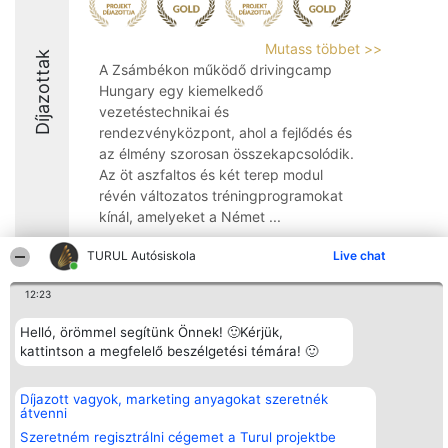
Mutass többet >>
Díjazottak
A Zsámbékon működő drivingcamp
Hungary egy kiemelkedő
vezetéstechnikai és
rendezvényközpont, ahol a fejlődés és
az élmény szorosan összekapcsolódik.
Az öt aszfaltos és két terep modul
révén változatos tréningprogramokat
kínál, amelyeket a Német ...
9.6
TURUL Autósiskola
Live chat
12:23
Rangsorszervező
Népszavazás
Elérhetőség
Helló, örömmel segítünk Önnek! 🙂Kérjük,
SC Beautiful Company S.R.L.
Nyertesek
Elérhetőség
kattintson a megfelelő beszélgetési témára! 🙂
Bulevardul Aleea Timișul De
Az összes
Sus Nr. 2, Bl. A30, Sc. A, Et.
díjazottak
4, Ap. 13
listája
Díjazott vagyok, marketing anyagokat szeretnék
Bukarest 53-238
Szabályok
átvenni
Adószám 36737675
Státusz
tel: +363 033 425 71
Polityka
Szeretném regisztrálni cégemet a Turul projektbe
Prywatności