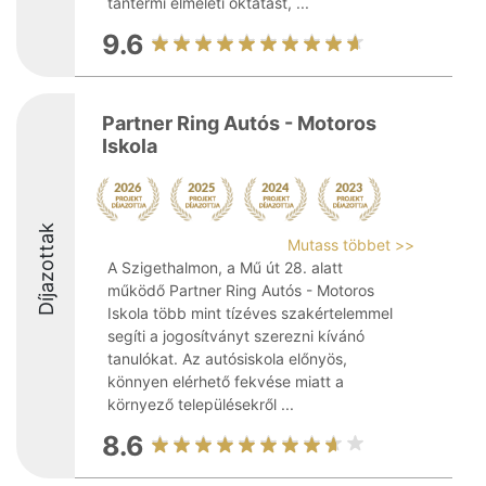
tantermi elméleti oktatást, ...
9.6
Partner Ring Autós - Motoros
Iskola
Díjazottak
Mutass többet >>
A Szigethalmon, a Mű út 28. alatt
működő Partner Ring Autós - Motoros
Iskola több mint tízéves szakértelemmel
segíti a jogosítványt szerezni kívánó
tanulókat. Az autósiskola előnyös,
könnyen elérhető fekvése miatt a
környező településekről ...
8.6