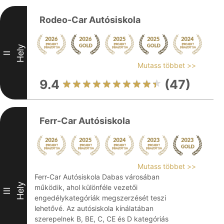
Rodeo-Car Autósiskola
Hely
II
Mutass többet >>
9.4
(47)
Ferr-Car Autósiskola
Mutass többet >>
Ferr-Car Autósiskola Dabas városában
Hely
működik, ahol különféle vezetői
III
engedélykategóriák megszerzését teszi
lehetővé. Az autósiskola kínálatában
szerepelnek B, BE, C, CE és D kategóriás