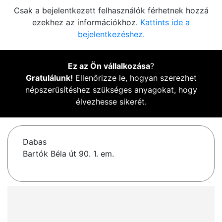
Csak a bejelentkezett felhasználók férhetnek hozzá
ezekhez az információkhoz.
Kattints ide a
bejelentkezéshez.
Ez az Ön vállalkozása
?
Gratulálunk!
Ellenőrizze le, hogyan szerezhet
népszerűsítéshez szükséges anyagokat, hogy
élvezhesse sikerét.
Dabas
Bartók Béla út 90. 1. em.