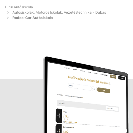
Turul Autósiskola
Autósiskolák, Motoros Iskolák, Vezetéstechnika - Dabas
Rodeo-Car Autósiskola