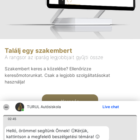
Találj egy szakembert
A rangsor az iparág legjobbjait gyűjti össze
Szakembert keres a közelébe? Ellenőrizze
keresőmotorunkat. Csak a legjobb szolgáltatásokat
használja!
Keresés
TURUL Autósiskola
Live chat
02:45
Helló, örömmel segítünk Önnek! 🙂Kérjük,
kattintson a megfelelő beszélgetési témára! 🙂