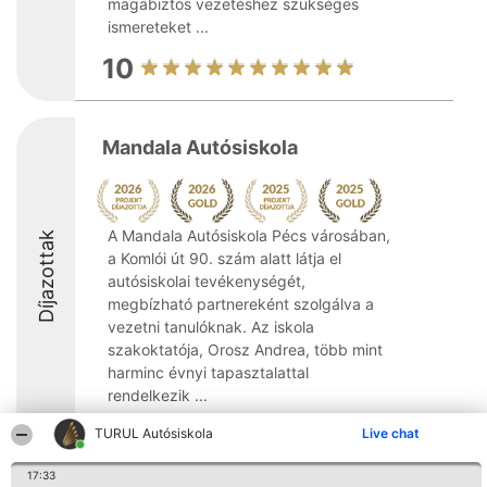
magabiztos vezetéshez szükséges
ismereteket ...
10
Mandala Autósiskola
A Mandala Autósiskola Pécs városában,
Díjazottak
a Komlói út 90. szám alatt látja el
autósiskolai tevékenységét,
megbízható partnereként szolgálva a
vezetni tanulóknak. Az iskola
szakoktatója, Orosz Andrea, több mint
harminc évnyi tapasztalattal
rendelkezik ...
9.6
TURUL Autósiskola
Live chat
17:33