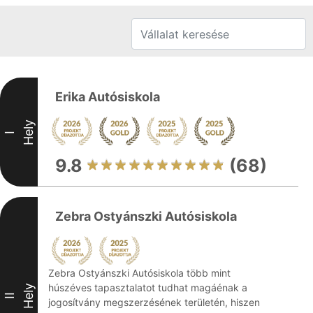
Erika Autósiskola
Hely
I
9.8
(68)
Zebra Ostyánszki Autósiskola
Zebra Ostyánszki Autósiskola több mint
húszéves tapasztalatot tudhat magáénak a
Hely
II
jogosítvány megszerzésének területén, hiszen