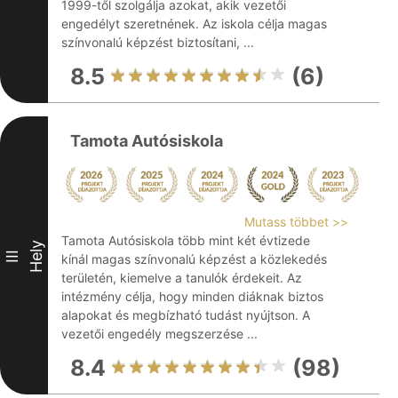
1999-től szolgálja azokat, akik vezetői
engedélyt szeretnének. Az iskola célja magas
színvonalú képzést biztosítani, ...
8.5
(6)
Tamota Autósiskola
Mutass többet >>
Tamota Autósiskola több mint két évtizede
Hely
III
kínál magas színvonalú képzést a közlekedés
területén, kiemelve a tanulók érdekeit. Az
intézmény célja, hogy minden diáknak biztos
alapokat és megbízható tudást nyújtson. A
vezetői engedély megszerzése ...
8.4
(98)