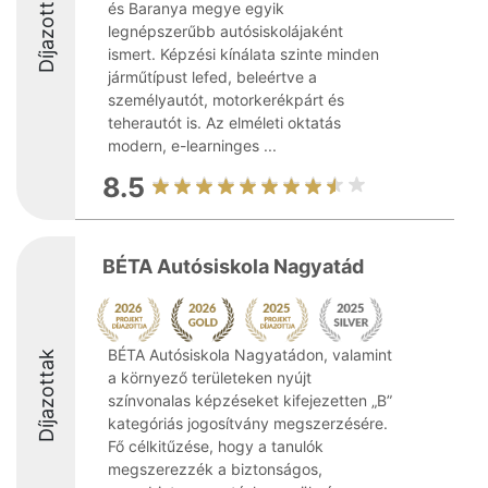
Díjazottak
és Baranya megye egyik
legnépszerűbb autósiskolájaként
ismert. Képzési kínálata szinte minden
járműtípust lefed, beleértve a
személyautót, motorkerékpárt és
teherautót is. Az elméleti oktatás
modern, e-learninges ...
8.5
BÉTA Autósiskola Nagyatád
BÉTA Autósiskola Nagyatádon, valamint
Díjazottak
a környező területeken nyújt
színvonalas képzéseket kifejezetten „B”
kategóriás jogosítvány megszerzésére.
Fő célkitűzése, hogy a tanulók
megszerezzék a biztonságos,