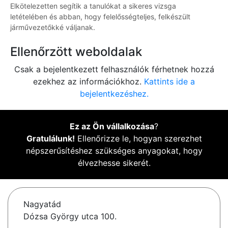
Elkötelezetten segítik a tanulókat a sikeres vizsga
letételében és abban, hogy felelősségteljes, felkészült
járművezetőkké váljanak.
Ellenőrzött weboldalak
Csak a bejelentkezett felhasználók férhetnek hozzá
ezekhez az információkhoz.
Kattints ide a
bejelentkezéshez.
Ez az Ön vállalkozása
?
Gratulálunk!
Ellenőrizze le, hogyan szerezhet
népszerűsítéshez szükséges anyagokat, hogy
élvezhesse sikerét.
Nagyatád
Dózsa György utca 100.