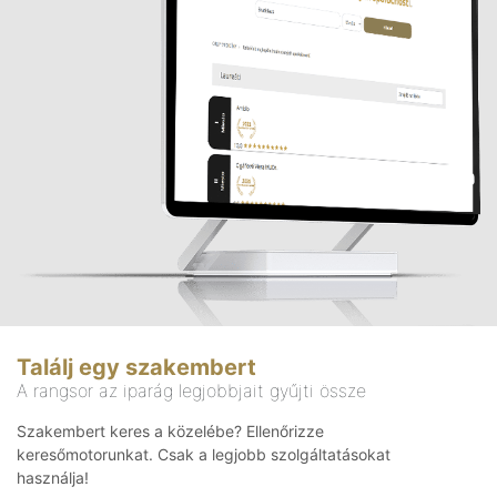
Találj egy szakembert
A rangsor az iparág legjobbjait gyűjti össze
Szakembert keres a közelébe? Ellenőrizze
keresőmotorunkat. Csak a legjobb szolgáltatásokat
használja!