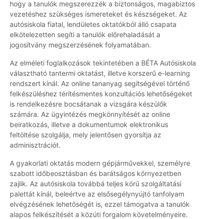
hogy a tanulók megszerezzék a biztonságos, magabiztos
vezetéshez szükséges ismereteket és készségeket. Az
autósiskola fiatal, lendületes oktatókból álló csapata
elkötelezetten segíti a tanulók előrehaladását a
jogosítvány megszerzésének folyamatában.
Az elméleti foglalkozások tekintetében a BÉTA Autósiskola
választható tantermi oktatást, illetve korszerű e-learning
rendszert kínál. Az online tananyag segítségével történő
felkészüléshez térítésmentes konzultációs lehetőségeket
is rendelkezésre bocsátanak a vizsgára készülők
számára. Az ügyintézés megkönnyítését az online
beiratkozás, illetve a dokumentumok elektronikus
feltöltése szolgálja, mely jelentősen gyorsítja az
adminisztrációt.
A gyakorlati oktatás modern gépjárművekkel, személyre
szabott időbeosztásban és barátságos környezetben
zajlik. Az autósiskola továbbá teljes körű szolgáltatási
palettát kínál, beleértve az elsősegélynyújtó tanfolyam
elvégzésének lehetőségét is, ezzel támogatva a tanulók
alapos felkészítését a közúti forgalom követelményeire.